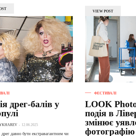
OST
VIEW POST
ВАЛІ
ФЕСТИВАЛІ
ія дрег-балів у
LOOK Photo 
рпулі
подія в Ліве
змінює уявл
HYKHAREV
-
12.06.2025
фотографію
 дрег давно бути екстравагантним чи