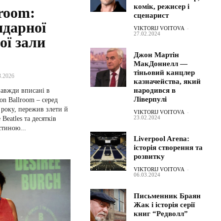
комік, режисер і
lroom:
сценарист
ндарної
VIKTORIJ VOITOVA
-
27.02.2024
ї зали
Джон Мартін
МакДоннелл —
тіньовий канцлер
3.2026
казначейства, який
народився в
азавжди вписані в
Ліверпулі
on Ballroom – серед
 року, пережив злети й
VIKTORIJ VOITOVA
-
23.02.2024
Beatles та десятків
стиною...
Liverpool Arena:
історія створення та
розвитку
VIKTORIJ VOITOVA
-
06.03.2024
Письменник Браян
Жак і історія серії
книг “Редволл”