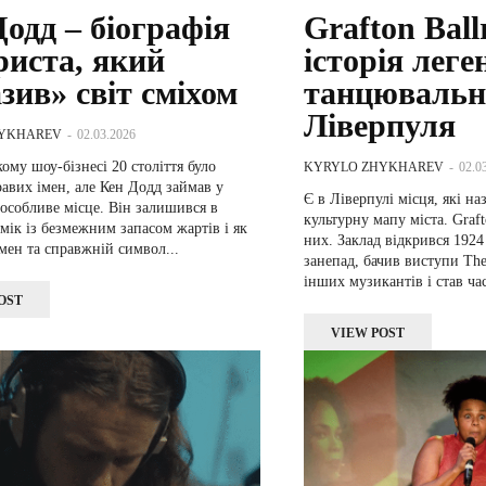
одд – біографія
Grafton Bal
риста, який
історія леге
зив» світ сміхом
танцювально
Ліверпуля
HYKHAREV
-
02.03.2026
ому шоу-бізнесі 20 століття було
KYRYLO ZHYKHAREV
-
02.0
авих імен, але Кен Додд займав у
Є в Ліверпулі місця, які н
особливе місце. Він залишився в
культурну мапу міста. Graft
комік із безмежним запасом жартів і як
них. Заклад відкрився 1924
мен та справжній символ...
занепад, бачив виступи The 
інших музикантів і став ча
OST
VIEW POST