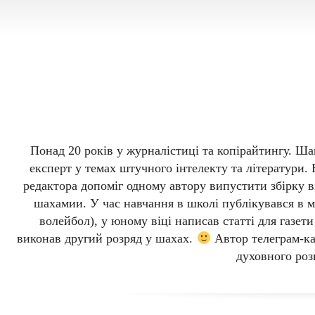
Kyrylo Z
Понад 20 років у журналістиці та копірайтингу. Ша
експерт у темах штучного інтелекту та літератури. 
редактора допоміг одному автору випустити збірку в
шахамии. У час навчання в школі публікувався в мі
волейбол), у юному віці написав статті для газет
виконав другий розряд у шахах.
Автор телеграм-ка
духовного роз