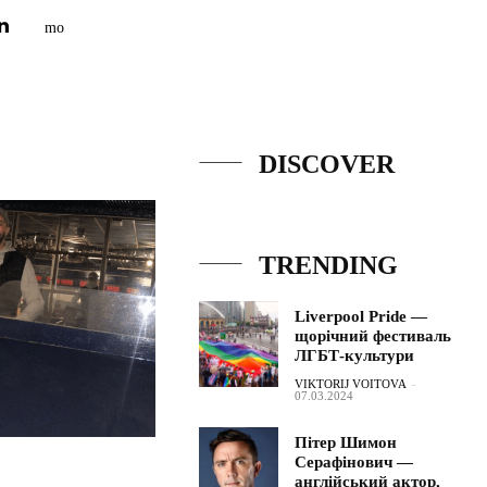
DISCOVER
TRENDING
Liverpool Pride —
щорічний фестиваль
ЛГБТ-культури
VIKTORIJ VOITOVA
-
07.03.2024
Пітер Шимон
Серафінович —
англійський актор,