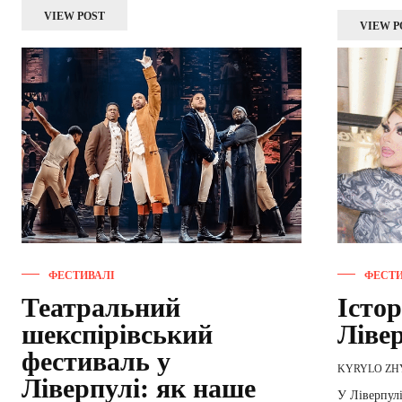
VIEW POST
VIEW P
ФЕСТИВАЛІ
ФЕСТИ
Театральний
Істор
шекспірівський
Ліве
фестиваль у
KYRYLO Z
Ліверпулі: як наше
У Ліверпулі