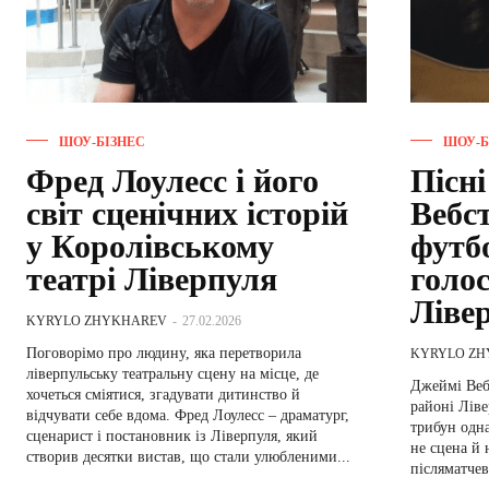
ШОУ-БІЗНЕС
ШОУ-Б
Фред Лоулесс і його
Пісн
світ сценічних історій
Вебс
у Королівському
футбо
театрі Ліверпуля
голо
Ліве
KYRYLO ZHYKHAREV
-
27.02.2026
Поговорімо про людину, яка перетворила
KYRYLO Z
ліверпульську театральну сцену на місце, де
Джеймі Вебс
хочеться сміятися, згадувати дитинство й
районі Ліве
відчувати себе вдома. Фред Лоулесс – драматург,
трибун одн
сценарист і постановник із Ліверпуля, який
не сцена й 
створив десятки вистав, що стали улюбленими...
післяматчеві