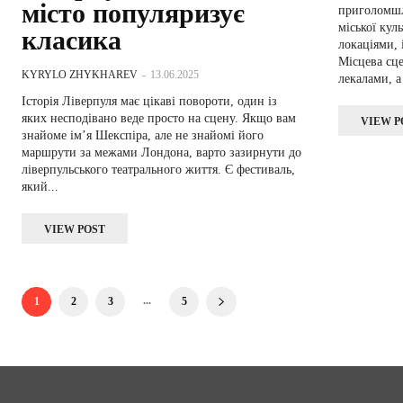
місто популяризує
приголомшл
міської кул
класика
локаціями, 
Місцева сц
KYRYLO ZHYKHAREV
-
13.06.2025
лекалами, а
Історія Ліверпуля має цікаві повороти, один із
яких несподівано веде просто на сцену. Якщо вам
VIEW P
знайоме ім’я Шекспіра, але не знайомі його
маршрути за межами Лондона, варто зазирнути до
ліверпульського театрального життя. Є фестиваль,
який...
VIEW POST
...
1
2
3
5