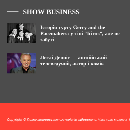
SHOW BUSINESS
Історія гурту Gerry and the
Pacemakers: у тіні “Бітлз”, але не
забуті
Леслі Денніс — англійський
телеведучий, актор і комік
Copyright © Повне використання матеріалів заборонено. Частково можна з г