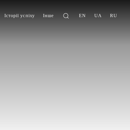
Історії успіху
Інше
EN
UA
RU