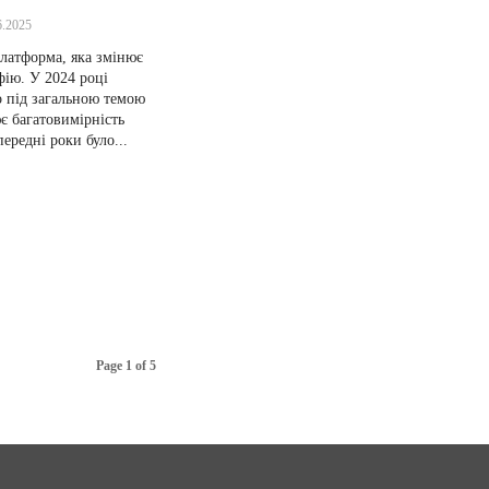
6.2025
платформа, яка змінює
фію. У 2024 році
о під загальною темою
є багатовимірність
ередні роки було...
Page 1 of 5