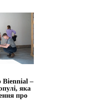
Biennial –
рпулі, яка
ення про