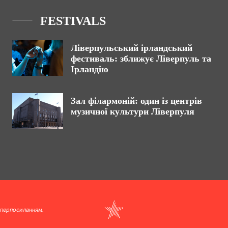
FESTIVALS
Ліверпульський ірландський
фестиваль: зближує Ліверпуль та
Ірландію
Зал філармоній: один із центрів
музичної культури Ліверпуля
іперпосиланням.