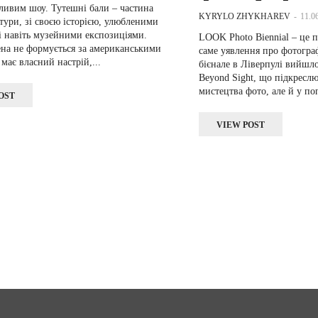
ивим шоу. Тутешні бали – частина
KYRYLO ZHYKHAREV
-
11.0
ьтури, зі своєю історією, улюбленими
і навіть музейними експозиціями.
LOOK Photo Biennial – це 
ена не формується за американськими
саме уявлення про фотогра
 має власний настрій,...
бієнале в Ліверпулі вийшл
Beyond Sight, що підкреслю
мистецтва фото, але й у поп
OST
VIEW POST