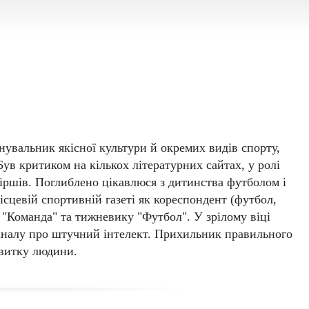
hykharev
нувальник якісної культури й окремих видів спорту,
Був критиком на кількох літературних сайтах, у ролі
іршів. Поглиблено цікавлюся з дитинства футболом і
сцевій спортивній газеті як кореспондент (футбол,
и "Команда" та тижневику "Футбол". У зрілому віці
налу про штучний інтелект. Прихильник правильного
витку людини.