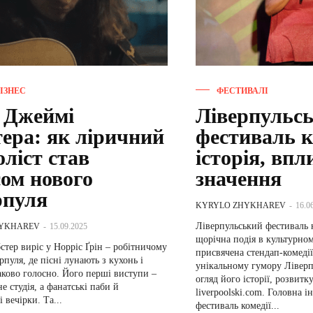
ІЗНЕС
ФЕСТИВАЛІ
і Джеймі
Ліверпульс
тера: як ліричний
фестиваль к
ліст став
історія, впл
сом нового
значення
рпуля
KYRYLO ZHYKHAREV
-
16.0
Ліверпульський фестиваль 
HYKHAREV
-
15.09.2025
щорічна подія в культурном
тер виріс у Норріс Ґрін – робітничому
присвячена стендап-комедії,
рпуля, де пісні лунають з кухонь і
унікальному гумору Ліверп
аково голосно. Його перші виступи –
огляд його історії, розвитк
не студія, а фанатські паби й
liverpoolski.com. Головна інформація про
 вечірки. Та...
фестиваль комедії...