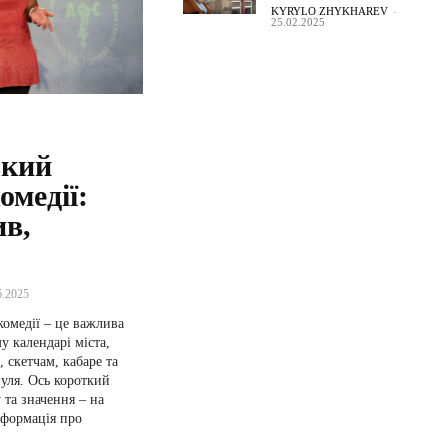
KYRYLO ZHYKHAREV
-
25.02.2025
ький
омедії:
ив,
6.2025
комедії – це важлива
у календарі міста,
 скетчам, кабаре та
уля. Ось короткий
у та значення – на