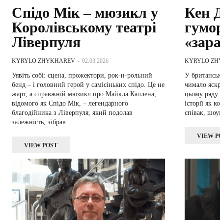
Спідо Мік – мюзикл у
Кен Д
Королівському театрі
гумо
Ліверпуля
«зара
KYRYLO ZHYKHAREV
-
02.03.2026
KYRYLO Z
Уявіть собі: сцена, прожектори, рок-н-рольний
У британськ
бенд – і головний герой у самісіньких спідо. Це не
чимало яскр
жарт, а справжній мюзикл про Майкла Каллена,
цьому ряду 
відомого як Спідо Мік, – легендарного
історії як 
благодійника з Ліверпуля, який подолав
співак, шоу
залежність, зібрав...
VIEW P
VIEW POST