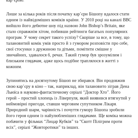
кар’єрою.
Лише за кілька років після початку кар’єри Бішопу вдалося стати
одним із найвідоміших коміків країни. У 2010 році на каналі BBC
вийшло його дебютне шоу під назвою John Bishop’s Britain, яке
стало справжнім хітом, побивши рейтинги багатьох популярних
програм. У чому секрет такого успіху? Скоріше за все, в тому, що
талановитий комік умів просто й з гумором розповісти про себе,
свої стосунки з дружиною та дітьми, помітити смішне у
звичайних, здавалося б, речах. Такий гумор був зрозумілим і
близьким глядачам, адже щось подібне траплялося в житті з
кожним.
Зупинятись на досягнутому Бішоп не збирався. Він продовжив
свою кар’єру в кіно – так, наприклад, він талановито зіграв Дена
Льюїса в науково-фантастичному серіалі “Доктор Хто”. Його
герой – простий хлопець із Ліверпуля, який виявився втягнутий у
неймовірні пригоди, ставши черговим супутником Лікаря.
Природний шарм, чарівність і почуття гумору Бішопа зробили
його героя одним із найулюбленіших глядачами. Ще коміка можна
побачити у фільмах “Лицар Кубків” та “Скотт Пілігрим проти
всіх”, серіалі “Жовторотики” та інших.