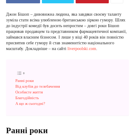
Джон Бішоп – дивовижна людина, яка завдяки своєму таланту
зуміла стати всіма улюбленою британською зіркою гумору. Шлях
до індустрії комедії був досить непростим – довгі роки Бішоп
працював продавцем та представником фармацевтичної компанії,
займався власним бізнесом. І лише у віці 40 років він повністю
присвятив себе гумору й став знаменитістю національного
масштабу. Докладніше – на сайті
liverpoolski.com
.
Ранні роки
Від клубів до телебачення
Особисте життя
Благодійність
А що ж сьогодні?
Ранні роки