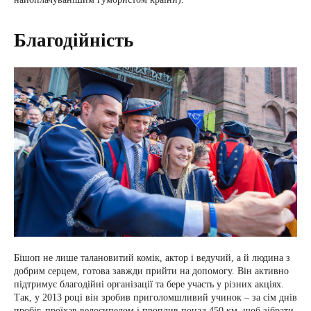
Благодійність
Бішоп не лише талановитий комік, актор і ведучий, а й людина з
добрим серцем, готова завжди прийти на допомогу. Він активно
підтримує благодійні організації та бере участь у різних акціях.
Так, у 2013 році він зробив приголомшливий учинок – за сім днів
пробіг, проїхав велосипедом і проплив понад 450 км, щоб зібрати