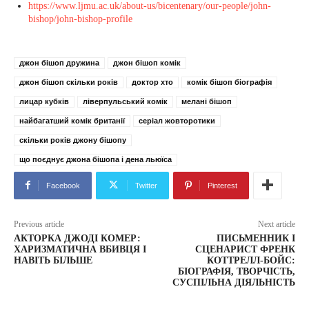
https://www.ljmu.ac.uk/about-us/bicentenary/our-people/john-
bishop/john-bishop-profile
джон бішоп дружина
джон бішоп комік
джон бішоп скільки років
доктор хто
комік бішоп біографія
лицар кубків
ліверпульський комік
мелані бішоп
найбагатший комік британії
серіал жовторотики
скільки років джону бішопу
що поєднує джона бішопа і дена льюїса
Facebook
Twitter
Pinterest
Previous article
Next article
АКТОРКА ДЖОДІ КОМЕР:
ПИСЬМЕННИК І
ХАРИЗМАТИЧНА ВБИВЦЯ І
СЦЕНАРИСТ ФРЕНК
НАВІТЬ БІЛЬШЕ
КОТТРЕЛЛ-БОЙС:
БІОГРАФІЯ, ТВОРЧІСТЬ,
СУСПІЛЬНА ДІЯЛЬНІСТЬ