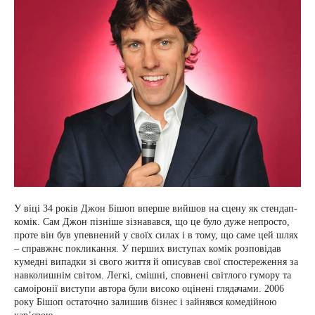
У віці 34 років Джон Бішоп вперше вийшов на сцену як стендап-
комік. Сам Джон пізніше зізнавався, що це було дуже непросто,
проте він був упевнений у своїх силах і в тому, що саме цей шлях
– справжнє покликання. У перших виступах комік розповідав
кумедні випадки зі свого життя й описував свої спостереження за
навколишнім світом. Легкі, смішні, сповнені світлого гумору та
самоіронії виступи автора були високо оцінені глядачами. 2006
року Бішоп остаточно залишив бізнес і зайнявся комедійною