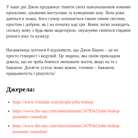
У наші дні Джон продовжує тішити своїх шанувальників новими
проєктами, цікавими виступами та кумедними шоу. Хоча роки
даються в знаки, його гумор залишається таким самим світлим,
простим і добрим, як і на початку кар’єри. Комік легко знаходить
спільну мову з будь-якою авдиторією, змушуючи сміятися глядачів
різного віку та культур.
Насамкінець хотілося б відзначити, що Джон Бішоп – це не
просто гуморист і ведучий. Це людина, яка своїм прикладом
довела, що не треба боятися змінювати життя, якщо на те є
бажання. Досягти успіху може кожен, головне – бажання,
працьовитість і рішучість!
Джерела:
https://www.tvinsider.com/people/john-bishop/
https://www.the-sun.com/entertainment/2479542/john-bishop-
presenter-comedian/
https://www.the-sun.com/entertainment/2479542/john-bishop-
presenter-comedian/