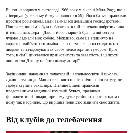
Бішоп народився у листопаді 1966 року у лікарні Мілл-Роуд, що в
Ліверпулі (у 2025-му йому сповняється 59). Його батько працював
простим робітником, мати займалася домашнім господарством.
Попри те, що сім’я була небагатою, в ній панувала доброзичлива
й тепла атмосфера – Джон, його старший брат та дві сестри
чудово ладнали між собою. Можливо, саме це вплинуло на
характер майбутнього коміка – він навчився легко сходитись з
людьми та зачаровувати їх своїм неповторним гумором. Крім
того, в сім’ї цінувалися працьовитість та завзятість, і ці якості
допомогли Джону на його шляху до мрії.
Закінчивши навчання в початковій і загальноосвітній школах,
Джон вступив до Манчестерського політехнічного інституту, де
здобув ступінь бакалавра. Пізніше Бішоп працював
представником медичної компанії Syntex, продаючи
фармацевтичні товари, причому дуже успішно, проте згодом це
йому так набридло, що вирішив повністю змінити своє життя.
Від клубів до телебачення