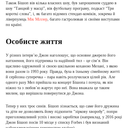
Також Бішоп вів кілька власних шоу, був запрошеним суддею в
шоу “Танцюй у масці”, вів футбольну програму, подкаст “Три
короткі слова”, і, як багато відомих стендап-коміків, зокрема й
ліверпулець
Мік Міллер
, багато гастролював зі своїми виступами
по країні.
Особисте життя
У різних інтерв’ю Джон наголошує, що основне джерело його
натхнення, його підтримка та надійний тил – це сім’я. Він
щасливо одружений зі своєю шкільною коханою Мелані, з якою
вони разом із 1993 року. Правда, була в їхньому сімейному житті
й серйозна суперечка – пара навіть розлучилася цілий рік. Але
одного разу Мел прийшла на концерт Бішопа і почула, як він
ніжно та з любов’ю жартує про неї. Вона вважала це таким
милим, що вирішила повернутися до Джона.
Тепер у них троє синів. Бішоп зізнається, що саме його дружина
та діти не дозволяють йому підхопити “зіркову хворобу”, попри
приголомшливий успіх і високі заробітки (наприклад, у 2016 році
Джон Бішоп посів 10 місце у списку Forbes і був визнаний
найоплачуванішим гумористом країни).