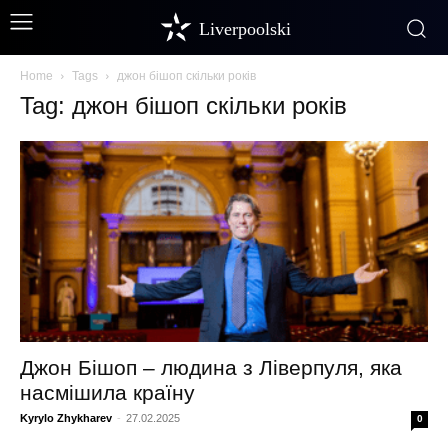
Liverpoolski
Home
Tags
джон бішоп скільки років
Tag: джон бішоп скільки років
Джон Бішоп – людина з Ліверпуля, яка
насмішила країну
Kyrylo Zhykharev
-
27.02.2025
0