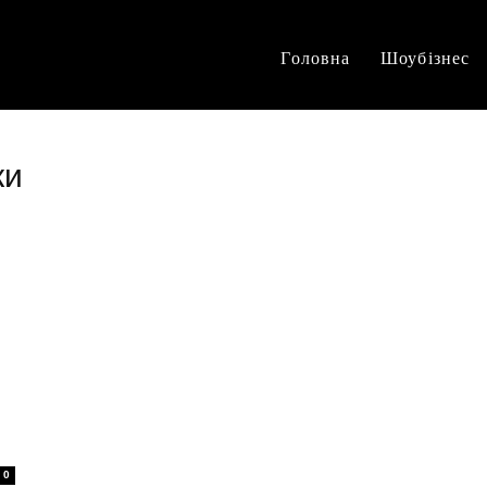
Головна
Шоубізнес
ки
д
0