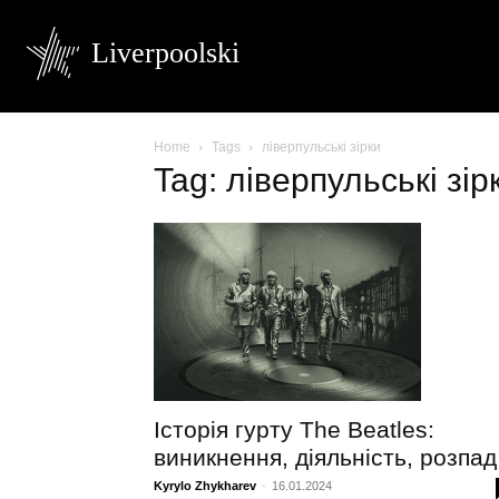
Liverpoolski
Home
Tags
ліверпульські зірки
Tag: ліверпульські зір
Історія гурту The Beatles:
виникнення, діяльність, розпа
Kyrylo Zhykharev
-
16.01.2024