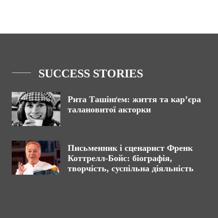
SUCCESS STORIES
Рита Ташінґем: життя та кар’єра
талановитої акторки
Письменник і сценарист Френк
Коттрелл-Бойс: біографія,
творчість, суспільна діяльність