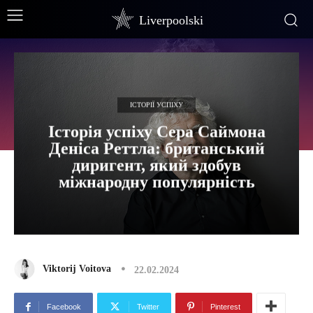
Liverpoolski
ІСТОРІЇ УСПІХУ
Історія успіху Сера Саймона
Деніса Реттла: британський
диригент, який здобув
міжнародну популярність
Viktorij Voitova
22.02.2024
Facebook
Twitter
Pinterest