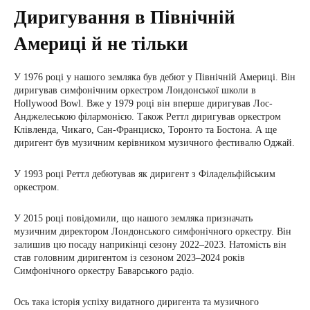
Диригування в Північній
Америці й не тільки
У 1976 році у нашого земляка був дебют у Північній Америці. Він
диригував симфонічним оркестром Лондонської школи в
Hollywood Bowl. Вже у 1979 році він вперше диригував Лос-
Анджелеською філармонією. Також Реттл диригував оркестром
Клівленда, Чикаго, Сан-Франциско, Торонто та Бостона. А ще
диригент був музичним керівником музичного фестивалю Оджай.
У 1993 році Реттл дебютував як диригент з Філадельфійським
оркестром.
У 2015 році повідомили, що нашого земляка призначать
музичним директором Лондонського симфонічного оркестру. Він
залишив цю посаду наприкінці сезону 2022–2023. Натомість він
став головним диригентом із сезоном 2023–2024 років
Симфонічного оркестру Баварського радіо.
Ось така історія успіху видатного диригента та музичного