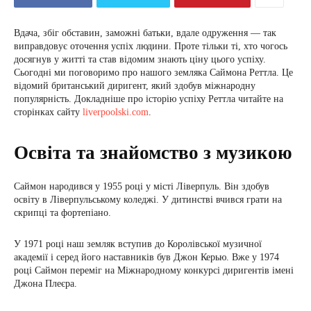
Вдача, збіг обставин, заможні батьки, вдале одруження — так
виправдовує оточення успіх людини. Проте тільки ті, хто чогось
досягнув у житті та став відомим знають ціну цього успіху.
Сьогодні ми поговоримо про нашого земляка Саймона Реттла. Це
відомий британський диригент, який здобув міжнародну
популярність. Докладніше про історію успіху Реттла читайте на
сторінках сайту
liverpoolski.com
.
Освіта та знайомство з музикою
Саймон народився у 1955 році у місті Ліверпуль. Він здобув
освіту в Ліверпульському коледжі. У дитинстві вчився грати на
скрипці та фортепіано.
У 1971 році наш земляк вступив до Королівської музичної
академії і серед його наставників був Джон Керью. Вже у 1974
році Саймон переміг на Міжнародному конкурсі диригентів імені
Джона Плеєра.