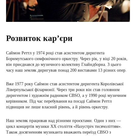
Розвиток кар’єри
Саймон Реттл у 1974 році став асистентом диригента
Борнмутського симфонічного оркестру. Через рік, у віці 20 років,
він приєднався до музичного колективу Глайндборна. З цього
часу наш земляк диригував понад 200 виставами 13 різних опер.
Вже 1977 року Саймон став асистентом диригента Королівської
Ліверпульської філармонії. Через три роки він став головним
диригентом і художнім радником CBSO, а у 1990 році музичним
керівником. Під час перебування на посаді Саймон Реттл
підвищив не лише власний рівень, а й рівень оркестру.
Наш земляк працював над різними проєктами. Один з них —
цикл концертів музики XX століття «Назустріч тисячоліттям».
Також досягненням музиканта вважають переїзд CBSO з