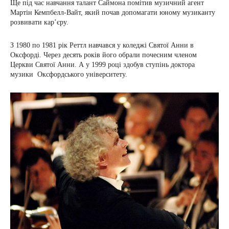
Ще під час навчання талант Саймона помітив музичний агент
Мартін Кемпбелл-Вайт, який почав допомагати юному музиканту
розвивати кар’єру.
З 1980 по 1981 рік Реттл навчався у коледжі Святої Анни в
Оксфорді. Через десять років його обрали почесним членом
Церкви Святої Анни. А у 1999 році здобув ступінь доктора
музики Оксфордського університету.