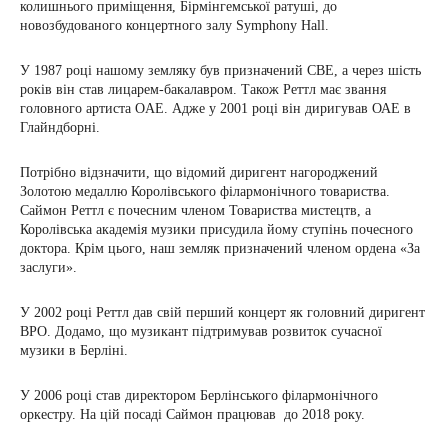
колишнього приміщення, Бірмінгемської ратуші, до
новозбудованого концертного залу Symphony Hall.
У 1987 році нашому земляку був призначений CBE, а через шість
років він став лицарем-бакалавром. Також Реттл має звання
головного артиста OAE. Адже у 2001 році він диригував ОАЕ в
Глайндборні.
Потрібно відзначити, що відомий диригент нагороджений
Золотою медаллю Королівського філармонічного товариства.
Саймон Реттл є почесним членом Товариства мистецтв, а
Королівська академія музики присудила йому ступінь почесного
доктора. Крім цього, наш земляк призначений членом ордена «За
заслуги».
У 2002 році Реттл дав свій перший концерт як головний диригент
BPO. Додамо, що музикант підтримував розвиток сучасної
музики в Берліні.
У 2006 році став директором Берлінського філармонічного
оркестру. На цій посаді Саймон працював до 2018 року.