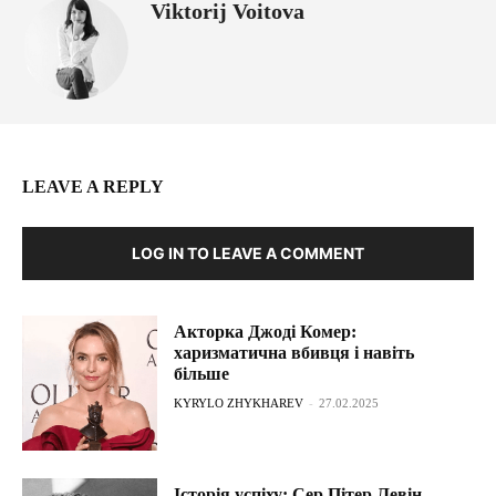
Viktorij Voitova
LEAVE A REPLY
LOG IN TO LEAVE A COMMENT
Акторка Джоді Комер:
харизматична вбивця і навіть
більше
KYRYLO ZHYKHAREV
-
27.02.2025
Історія успіху: Сер Пітер Левін