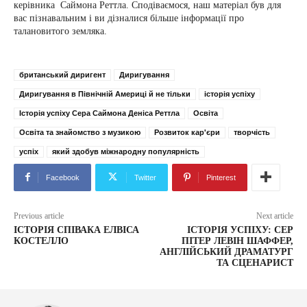
керівника Саймона Реттла. Сподіваємося, наш матеріал був для
вас пізнавальним і ви дізналися більше інформації про
талановитого земляка.
британський диригент
Диригування
Диригування в Північній Америці й не тільки
історія успіху
Історія успіху Сера Саймона Деніса Реттла
Освіта
Освіта та знайомство з музикою
Розвиток кар'єри
творчість
успіх
який здобув міжнародну популярність
Facebook
Twitter
Pinterest
Previous article
Next article
ІСТОРІЯ СПІВАКА ЕЛВІСА
ІСТОРІЯ УСПІХУ: СЕР
КОСТЕЛЛО
ПІТЕР ЛЕВІН ШАФФЕР,
АНГЛІЙСЬКИЙ ДРАМАТУРГ
ТА СЦЕНАРИСТ