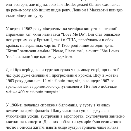
енд-вестерн, але під назвою The Beatles дедалі більше схилялись
до рок-н-ролу або інших видів року. Леннон і Маккартні швидко
стали лідерами гурту.
У вересні 1962 року ліверпульська четвірка випустила перший
справжній хіт, який називався “Love Me Do”. Він став однаково
популярним як у Британії, так і в США, перебуваючи в обох
країнах на вершинах чартів. У 1963 році лише за один день,
“Бітли” записали альбом “Please, Please me”, а сингл “She Loves
You” визнаний ще одним суперхітом.
Далі був період, коли гурт виступав у прямому етері, що на той
час було дуже сміливим і прогресивним кроком. Шоу в жовтні
1963 року дивились 12 мільйонів глядачів, а концерт 1967-го –
транслювали за допомогою супутникового ТБ і його побачили
майже 400 мільйонів глядачів!
У 1960-ті почалася справжня бітломанія, у гурту з’явилась
величезна армія фанатів. Шанувальники супроводжували
улюбленців усюди, зустрічали в аеропортах, скуповували завчасно
квитки на концерти. Для них побачити кумирів було величезною
честю і сенсом життя, навіть якщо зустріч тривала лише кілька