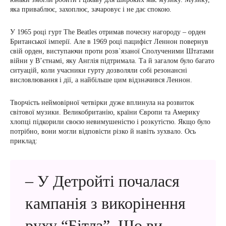
яка приваблює, захоплює, зачаровує і не дає спокою.
У 1965 році гурт The Beatles отримав почесну нагороду – орден
Британської імперії. Але в 1969 році пацифіст Леннон повернув
свій орден, виступаючи проти розв`язаної Сполученими Штатами
війни у В’єтнамі, яку Англія підтримала. Та й загалом було багато
ситуацій, коли учасники гурту дозволяли собі резонансні
висловлювання і дії, а найбільше цим відзначився Леннон.
Творчість неймовірної четвірки дуже вплинула на розвиток
світової музики. Великобританію, країни Європи та Америку
хлопці підкорили своєю невимушеністю і розкутістю. Якщо було
потрібно, вони могли відповісти різко й навіть зухвало. Ось
приклад:
– У Детройті почалася
кампанія з викорінення
руху “Бітлз”. Що ви