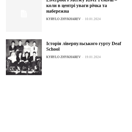
коли в центрі уваги річка та
набережна
KYRYLO ZHYKHAREV
-
10.01.2024
Історія ліверпульського гурту Deaf
School
KYRYLO ZHYKHAREV
-
19.01.2024