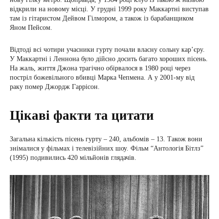
відкрили на новому місці. У грудні 1999 року Маккартні виступав
там із гітаристом Дейвом Гілмором, а також із барабанщиком
Яном Пейсом.
Відтоді всі чотири учасники гурту почали власну сольну кар’єру.
У Маккартні і Леннона було дійсно досить багато хороших пісень.
На жаль, життя Джона трагічно обірвалося в 1980 році через
постріл божевільного вбивці Марка Чепмена. А у 2001-му від
раку помер Джордж Гаррісон.
Цікаві факти та цитати
Загальна кількість пісень гурту – 240, альбомів – 13. Також вони
знімалися у фільмах і телевізійних шоу. Фільм “Антологія Бітлз”
(1995) подивились 420 мільйонів глядачів.