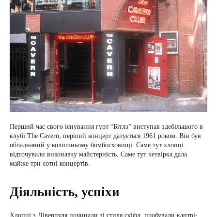
Перший час свого існування гурт “Бітлз” виступав здебільшого в
клубі The Cavern, перший концерт датується 1961 роком. Він був
обладнаний у колишньому бомбосховищі. Саме тут хлопці
відточували виконавчу майстерність. Саме тут четвірка дала
майже три сотні концертів.
Діяльність, успіхи
Хлопці з Ліверпуля починали зі стиля скіфл, пробували кантрі-