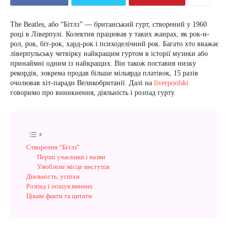
The Beatles, або “Бітлз” — британський гурт, створений у 1960
році в Ліверпулі. Колектив працював у таких жанрах, як рок-н-
рол, рок, біт-рок, хард-рок і психоделічний рок. Багато хто вважає
ліверпульську четвірку найкращим гуртом в історії музики або
принаймні одним із найкращих. Він також поставив низку
рекордів, зокрема продав більше мільярда платівок, 15 разів
очолював хіт-паради Великобританії. Далі на
liverpoolski
говоримо про виникнення, діяльність і розпад гурту.
Створення “Бітлз”
Перші учасники і назви
Улюблене місце виступів
Діяльність, успіхи
Розпад і пошук винних
Цікаві факти та цитати