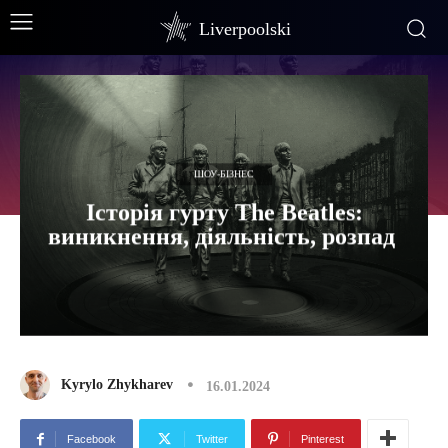
Liverpoolski
ШОУ-БІЗНЕС
Історія гурту The Beatles:
виникнення, діяльність, розпад
Kyrylo Zhykharev
16.01.2024
Facebook
Twitter
Pinterest