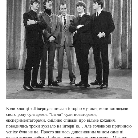
Коли хлопці з Ліверпуля писали історію музики, вони виглядали
свого роду бунтарями. “Бітли” були новаторами,
експериментаторами, сміливо співали про вільне кохання,
поводились трохи зухвало на інтерв’ю… Але головною причиною
успіху було не це. Просто якимось дивовижним чином саме ці
юнаки змогли робити і цікаву для широких мас музику. Музику,