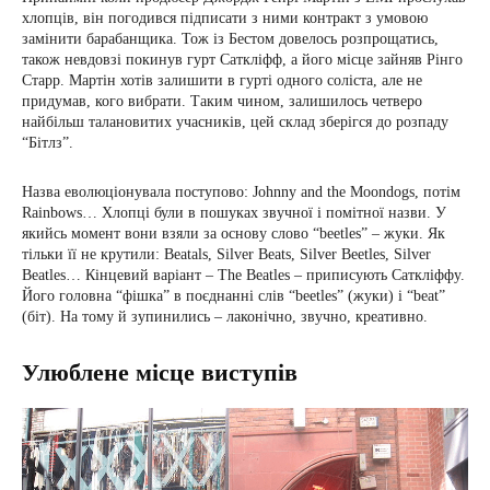
хлопців, він погодився підписати з ними контракт з умовою
замінити барабанщика. Тож із Бестом довелось розпрощатись,
також невдовзі покинув гурт Саткліфф, а його місце зайняв Рінго
Старр. Мартін хотів залишити в гурті одного соліста, але не
придумав, кого вибрати. Таким чином, залишилось четверо
найбільш талановитих учасників, цей склад зберігся до розпаду
“Бітлз”.
Назва еволюціонувала поступово: Johnny and the Moondogs, потім
Rainbows… Хлопці були в пошуках звучної і помітної назви. У
якийсь момент вони взяли за основу слово “beetles” – жуки. Як
тільки її не крутили: Beatals, Silver Beats, Silver Beetles, Silver
Beatles… Кінцевий варіант – The Beatles – приписують Саткліффу.
Його головна “фішка” в поєднанні слів “beetles” (жуки) і “beat”
(біт). На тому й зупинились – лаконічно, звучно, креативно.
Улюблене місце виступів