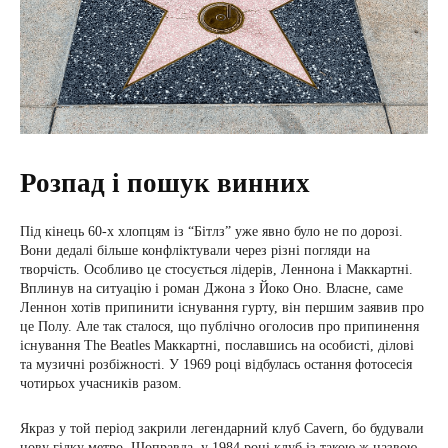
Розпад і пошук винних
Під кінець 60-х хлопцям із “Бітлз” уже явно було не по дорозі.
Вони дедалі більше конфліктували через різні погляди на
творчість. Особливо це стосується лідерів, Леннона і Маккартні.
Вплинув на ситуацію і роман Джона з Йоко Оно. Власне, саме
Леннон хотів припинити існування гурту, він першим заявив про
це Полу. Але так сталося, що публічно оголосив про припинення
існування The Beatles Маккартні, пославшись на особисті, ділові
та музичні розбіжності. У 1969 році відбулась остання фотосесія
чотирьох учасників разом.
Якраз у той період закрили легендарний клуб Cavern, бо будували
нову гілку метро. Щоправда, у 1984 році клуб із такою ж назвою