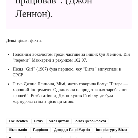
працював”. (Джон
Леннон).
Деякі цікаві факти:
Головним вокалістом трохи частіше за інших був Леннон. Він
“переміг” Маккартні з рахунком 102:97.
Пісня “Girl” (1967) була першою, яку “Бітлз” випустили в
СРСР.
Тітка Джона Леннона, Мімі, часто говорила йому: “Гітара —
хороший інструмент. Однак вона непридатна для заробляння
грошей”. Розбагатівши, Джон купив їй віллу, де була
мармурова стіна з цією цитатою.
The Beatles
Бітлз
бітлз цитати
бітлз цікаві факти
бітломанія
Гаррісон
Джордж Генрі Мартін
історія гурту Бітлз