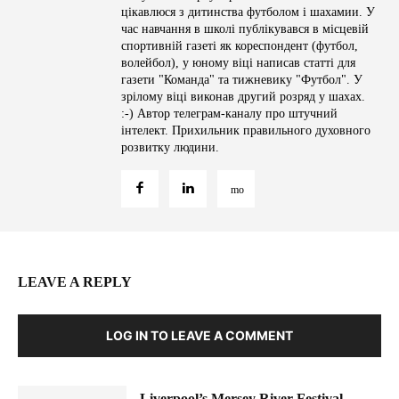
цікавлюся з дитинства футболом і шахамии. У
час навчання в школі публікувався в місцевій
спортивній газеті як кореспондент (футбол,
волейбол), у юному віці написав статті для
газети "Команда" та тижневику "Футбол". У
зрілому віці виконав другий розряд у шахах.
:-) Автор телеграм-каналу про штучний
інтелект. Прихильник правильного духовного
розвитку людини.
LEAVE A REPLY
LOG IN TO LEAVE A COMMENT
Liverpool’s Mersey River Festival –