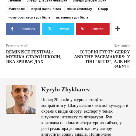
Леннон
ліверпульська четвірка
ліверпульські зірки
Маккартні
перші назви бітлз
пісня Yesterday
Старр
чому розпався гурт бітлз
як виник гурт бітлз
Facebook
Twitter
Pinterest
Previous article
Next article
REMINISCE FESTIVAL:
ІСТОРІЯ ГУРТУ GERRY
МУЗИКА СТАРОЇ ШКОЛИ,
AND THE PACEMAKERS: У
ЯКА ЗРИВАЄ ДАХ
ТІНІ “БІТЛЗ”, АЛЕ НЕ
ЗАБУТІ
Kyrylo Zhykharev
Понад 20 років у журналістиці та
копірайтингу. Шанувальник якісної культури й
окремих видів спорту, експерт у темах
штучного інтелекту та літератури. Був
критиком на кількох літературних сайтах, у
ролі редактора допоміг одному автору
випустити збірку віршів. Поглиблено