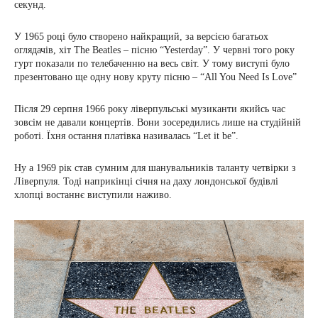
секунд.
У 1965 році було створено найкращий, за версією багатьох
оглядачів, хіт The Beatles – пісню “Yesterday”. У червні того року
гурт показали по телебаченню на весь світ. У тому виступі було
презентовано ще одну нову круту пісню – “All You Need Is Love”
Після 29 серпня 1966 року ліверпульські музиканти якийсь час
зовсім не давали концертів. Вони зосередились лише на студійній
роботі. Їхня остання платівка називалась “Let it be”.
Ну а 1969 рік став сумним для шанувальників таланту четвірки з
Ліверпуля. Тоді наприкінці січня на даху лондонської будівлі
хлопці востаннє виступили наживо.