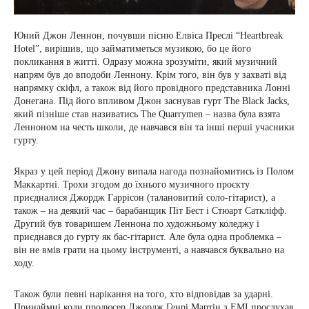
Юний Джон Леннон, почувши пісню Елвіса Преслі “Heartbreak
Hotel”, вирішив, що займатиметься музикою, бо це його
покликання в житті. Одразу можна зрозуміти, який музичний
напрям був до вподоби Леннону. Крім того, він був у захваті від
напрямку скіфл, а також від його провідного представника Лонні
Донегана. Під його впливом Джон заснував гурт The Black Jacks,
який пізніше став називатись The Quarrymen – назва була взята
Ленноном на честь школи, де навчався він та інші перші учасники
гурту.
Якраз у цей період Джону випала нагода познайомитись із Полом
Маккартні. Трохи згодом до їхнього музичного проєкту
приєдналися Джордж Гаррісон (талановитий соло-гітарист), а
також – на деякий час – барабанщик Піт Бест і Стюарт Саткліфф.
Другий був товаришем Леннона по художньому коледжу і
приєднався до гурту як бас-гітарист. Але була одна проблемка –
він не вмів грати на цьому інструменті, а навчався буквально на
ходу.
Також були певні нарікання на того, хто відповідав за ударні.
Принаймні коли продюсер Джордж Генрі Мартін з EMI прослухав