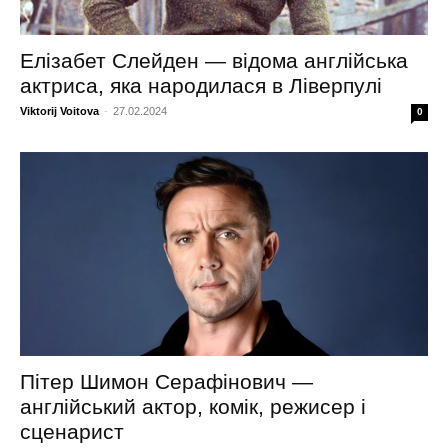
Елізабет Слейден — відома англійська
актриса, яка народилася в Ліверпулі
Viktorij Voitova
-
27.02.2024
0
Пітер Шимон Серафінович —
англійський актор, комік, режисер і
сценарист