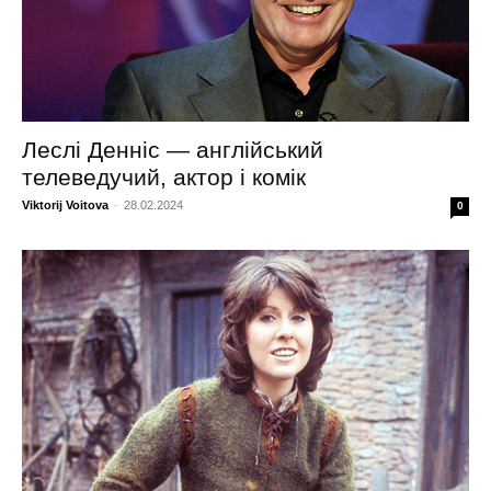
Леслі Денніс — англійський
телеведучий, актор і комік
Viktorij Voitova
-
28.02.2024
0