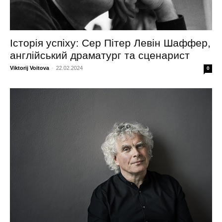
Історія успіху: Сер Пітер Левін Шаффер,
англійський драматург та сценарист
Viktorij Voitova
-
22.02.2024
0