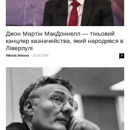
Джон Мартін МакДоннелл — тіньовий
канцлер казначейства, який народився в
Ліверпулі
Viktorij Voitova
-
23.02.2024
0