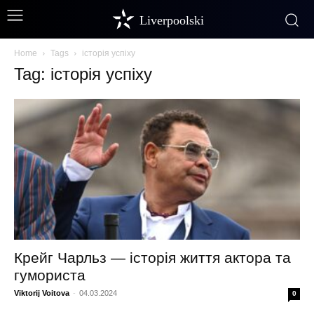
Liverpoolski
Home
Tags
історія успіху
Tag: історія успіху
Крейг Чарльз — історія життя актора та
гумориста
Viktorij Voitova
-
04.03.2024
0