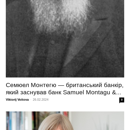
Семюел Монтегю — британський банкір,
який заснував банк Samuel Montagu &...
Viktorij Voitova
-
26.02.2024
0