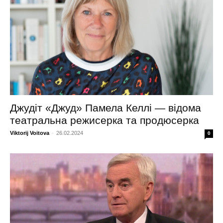
Джудіт «Джуд» Памела Келлі — відома
театральна режисерка та продюсерка
Viktorij Voitova
-
26.02.2024
0