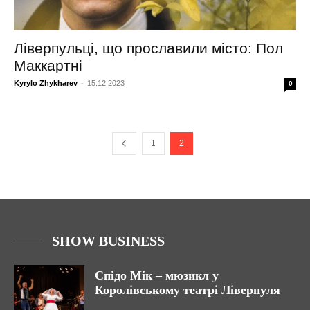
Ліверпульці, що прославили місто: Пол
Маккартні
Kyrylo Zhykharev
-
15.12.2023
0
1
2
SHOW BUSINESS
Спідо Мік – мюзикл у
Королівському театрі Ліверпуля