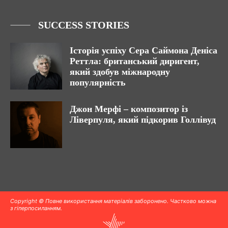
SUCCESS STORIES
Історія успіху Сера Саймона Деніса
Реттла: британський диригент,
який здобув міжнародну
популярність
Джон Мерфі – композитор із
Ліверпуля, який підкорив Голлівуд
Copyright © Повне використання матеріалів заборонено. Частково можна
з гіперпосиланням.