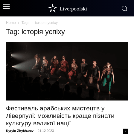
Liverpoolski
Home
Tags
історія успіху
Tag: історія успіху
Фестиваль арабських мистецтв у
Ліверпулі: можливість краще пізнати
культуру великої нації
Kyrylo Zhykharev
-
21.12.2023
0