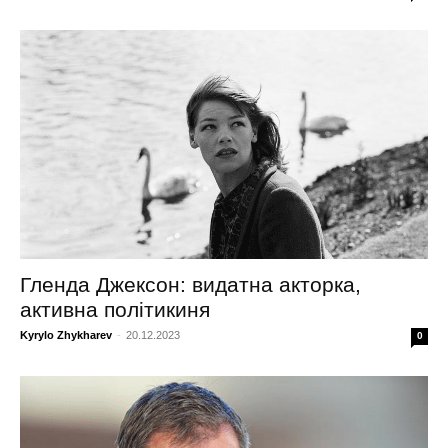
Гленда Джексон: видатна акторка,
активна політикиня
Kyrylo Zhykharev
-
20.12.2023
0