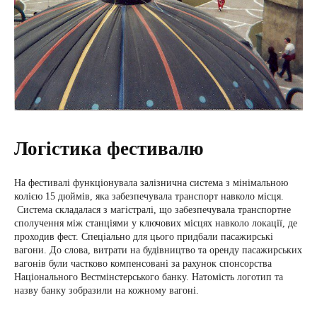
Логістика фестивалю
На фестивалі функціонувала залізнична система з мінімальною
колією 15 дюймів, яка забезпечувала транспорт навколо місця.
Система складалася з магістралі, що забезпечувала транспортне
сполучення між станціями у ключових місцях навколо локації, де
проходив фест. Спеціально для цього придбали пасажирські
вагони. До слова, витрати на будівництво та оренду пасажирських
вагонів були частково компенсовані за рахунок спонсорства
Національного Вестмінстерського банку. Натомість логотип та
назву банку зобразили на кожному вагоні.