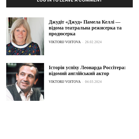
Джудіт «Джуд» Памела Келлі —
відома театральна режисерка та
продюсерка
VIKTORIJ VOITOVA
-
26.02.2024
Історія успіху Леонарда Россітера:
відомий англійський актор
VIKTORIJ VOITOVA
-
04.03.2024