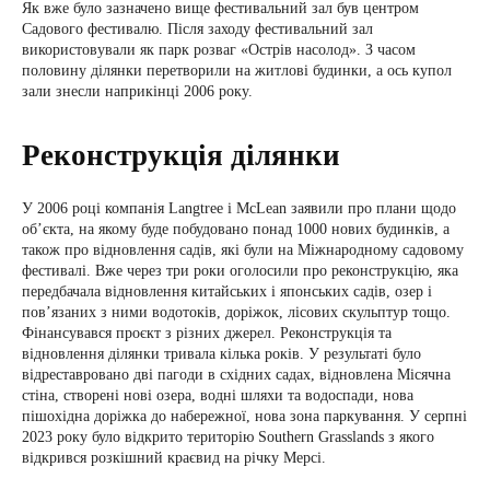
Як вже було зазначено вище фестивальний зал був центром
Садового фестивалю. Після заходу фестивальний зал
використовували як парк розваг «Острів насолод». З часом
половину ділянки перетворили на житлові будинки, а ось купол
зали знесли наприкінці 2006 року.
Реконструкція ділянки
У 2006 році компанія Langtree і McLean заявили про плани щодо
об’єкта, на якому буде побудовано понад 1000 нових будинків, а
також про відновлення садів, які були на Міжнародному садовому
фестивалі. Вже через три роки оголосили про реконструкцію, яка
передбачала відновлення китайських і японських садів, озер і
пов’язаних з ними водотоків, доріжок, лісових скульптур тощо.
Фінансувався проєкт з різних джерел. Реконструкція та
відновлення ділянки тривала кілька років. У результаті було
відреставровано дві пагоди в східних садах, відновлена Місячна
стіна, створені нові озера, водні шляхи та водоспади, нова
пішохідна доріжка до набережної, нова зона паркування. У серпні
2023 року було відкрито територію Southern Grasslands з якого
відкрився розкішний краєвид на річку Мерсі.