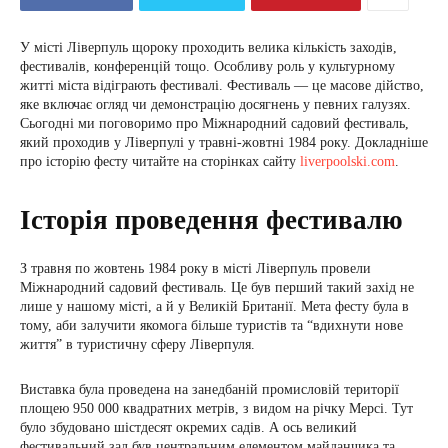
У місті Ліверпуль щороку проходить велика кількість заходів,
фестивалів, конференцій тощо. Особливу роль у культурному
житті міста відіграють фестивалі. Фестиваль — це масове дійство,
яке включає огляд чи демонстрацію досягнень у певних галузях.
Сьогодні ми поговоримо про Міжнародний садовий фестиваль,
який проходив у Ліверпулі у травні-жовтні 1984 року. Докладніше
про історію фесту читайте на сторінках сайту
liverpoolski.com
.
Історія проведення фестивалю
З травня по жовтень 1984 року в місті Ліверпуль провели
Міжнародний садовий фестиваль. Це був перший такий захід не
лише у нашому місті, а й у Великій Британії. Мета фесту була в
тому, аби залучити якомога більше туристів та “вдихнути нове
життя” в туристичну сферу Ліверпуля.
Виставка була проведена на занедбаній промисловій території
площею 950 000 квадратних метрів, з видом на річку Мерсі. Тут
було збудовано шістдесят окремих садів. А ось великий
фестивальний зал був центральним елементом майданчика та