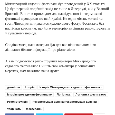
Міжнародний садовий фестиваль був проведений у XX столітті.
Це був перший подібний захід не лише в Ліверпулі, а й у Великій
Британії. Він став прикладом для наслідування і згодом схожі
фестивалі проводили по всій країні. Не один місяць жителі та
гості Ліверпуля милувалися красою цього фесту. Фестиваль був
настільки красивим, що його територію вирішили реконструювати
у сучасному періоді.
Сподіваємося, наш матеріал був для вас пізнавальним і ви
дізналися більше інформації про рідне місто.
А вам подобається реконструкція території Міжнародного
садового фестивалю? Пишіть свої коментарі у соціальних
мережах, нам важлива ваша думка.
дозвілля
Історія
Історія Міжнародного садового фестивалю
Історія проведення фестивалю
Логістика
Логістика фестивалю
Реконструкція
Реконструкція ділянкиРеконструкція ділянки
творчість
фестиваль