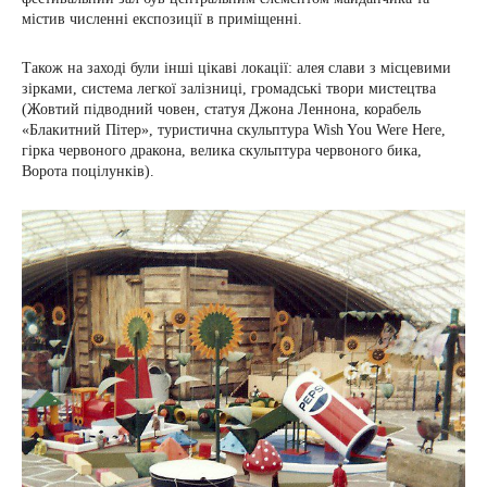
містив численні експозиції в приміщенні.
Також на заході були інші цікаві локації: алея слави з місцевими
зірками, система легкої залізниці, громадські твори мистецтва
(Жовтий підводний човен, статуя Джона Леннона, корабель
«Блакитний Пітер», туристична скульптура Wish You Were Here,
гірка червоного дракона, велика скульптура червоного бика,
Ворота поцілунків).