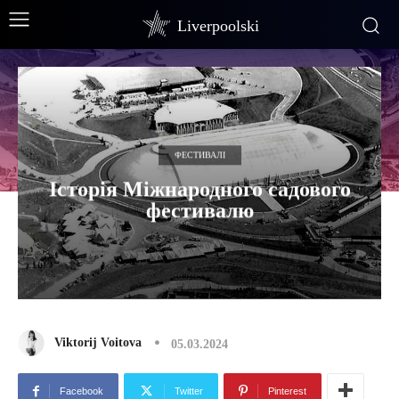
Liverpoolski
ФЕСТИВАЛІ
Історія Міжнародного садового
фестивалю
Viktorij Voitova
05.03.2024
Facebook
Twitter
Pinterest