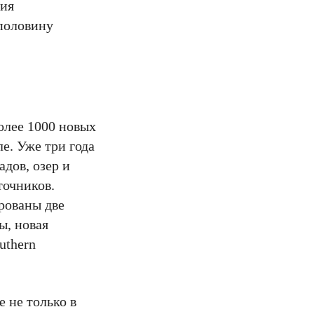
тия
 половину
более 1000 новых
е. Уже три года
дов, озер и
точников.
ированы две
ы, новая
uthern
 не только в