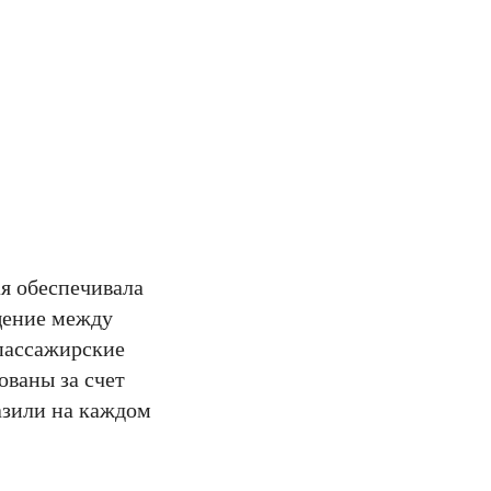
я обеспечивала
бщение между
 пассажирские
ованы за счет
азили на каждом