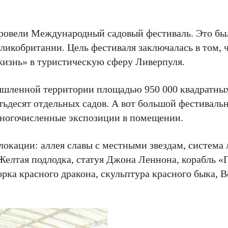
 провели Международный садовый фестиваль. Это бы
еликобритании. Цель фестиваля заключалась в том, 
жизнь» в туристическую сферу Ливерпуля.
ышленной территории площадью 950 000 квадратных
тьдесят отдельных садов. А вот большой фестивальн
ногочисленные экспозиции в помещении.
окации: аллея славы с местными звездам, система 
Желтая подлодка, статуя Джона Леннона, корабль «
орка красного дракона, скульптура красного быка, 