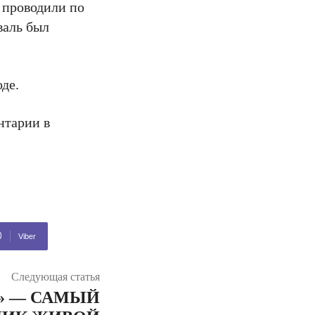
 проводили по
валь был
де.
нтарии в
Viber
Следующая статья
É» — САМЫЙ