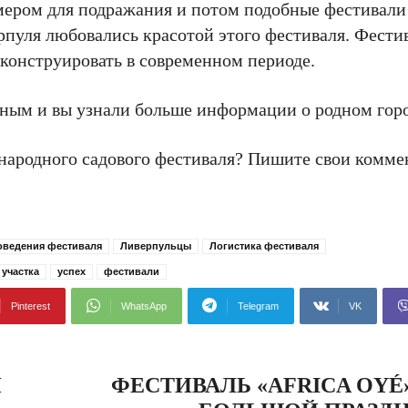
имером для подражания и потом подобные фестивали
ерпуля любовались красотой этого фестиваля. Фести
еконструировать в современном периоде.
ьным и вы узнали больше информации о родном горо
ародного садового фестиваля? Пишите свои комме
оведения фестиваля
Ливерпульцы
Логистика фестиваля
 участка
успех
фестивали
Pinterest
WhatsApp
Telegram
VK
И
ФЕСТИВАЛЬ «AFRICA OY