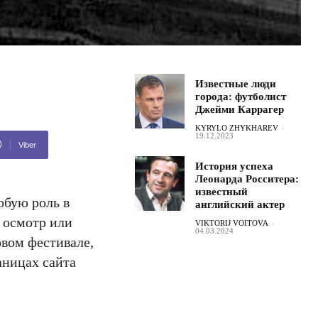
Известные люди
города: футболист
Джейми Каррагер
KYRYLO ZHYKHAREV
-
19.12.2023
Viber
История успеха
Леонарда Росситера:
известный
обую роль в
английский актер
 осмотр или
VIKTORIJ VOITOVA
-
04.03.2024
вом фестивале,
аницах сайта