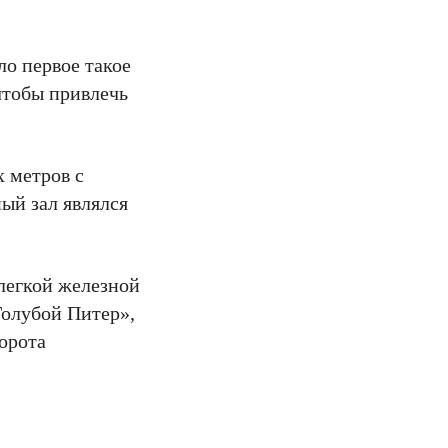
ло первое такое
чтобы привлечь
 метров с
ый зал являлся
легкой железной
Голубой Питер»,
Ворота