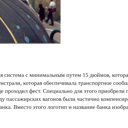
я система с минимальным путем 15 дюймов, котора
агистрали, которая обеспечивала транспортное соо
де проходил фест. Специально для этого приобрели
нду пассажирских вагонов были частично компенсир
нка. Вместо этого логотип и название банка изобр