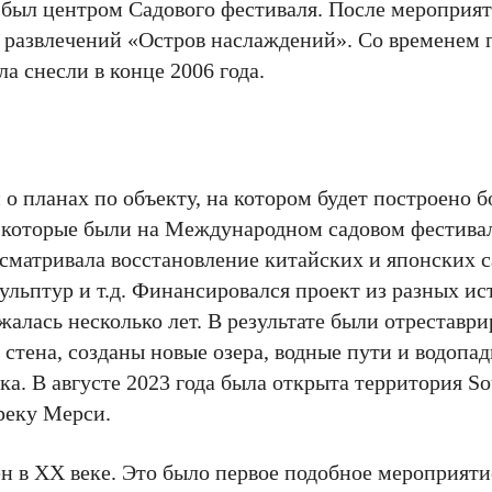
 был центром Садового фестиваля. После мероприя
а развлечений «Остров наслаждений». Со временем
ла снесли в конце 2006 года.
 о планах по объекту, на котором будет построено 
, которые были на Международном садовом фестивал
сматривала восстановление китайских и японских са
ульптур и т.д. Финансировался проект из разных ис
алась несколько лет. В результате были отреставр
 стена, созданы новые озера, водные пути и водопад
а. В августе 2023 года была открыта территория So
реку Мерси.
 в ХХ веке. Это было первое подобное мероприятие