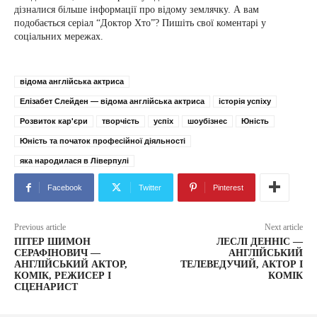
дізналися більше інформації про відому землячку. А вам
подобається серіал “Доктор Хто”? Пишіть свої коментарі у
соціальних мережах.
відома англійська актриса
Елізабет Слейден — відома англійська актриса
історія успіху
Розвиток кар'єри
творчість
успіх
шоубізнес
Юність
Юність та початок професійної діяльності
яка народилася в Ліверпулі
Facebook
Twitter
Pinterest
Previous article
Next article
ПІТЕР ШИМОН
ЛЕСЛІ ДЕННІС —
СЕРАФІНОВИЧ —
АНГЛІЙСЬКИЙ
АНГЛІЙСЬКИЙ АКТОР,
ТЕЛЕВЕДУЧИЙ, АКТОР І
КОМІК, РЕЖИСЕР І
КОМІК
СЦЕНАРИСТ