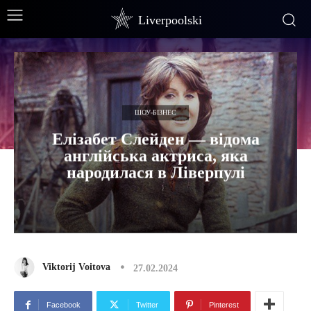
Liverpoolski
ШОУ-БІЗНЕС
Елізабет Слейден — відома
англійська актриса, яка
народилася в Ліверпулі
Viktorij Voitova
27.02.2024
Facebook
Twitter
Pinterest