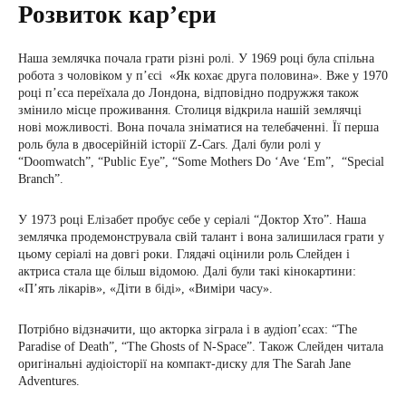
Розвиток кар’єри
Наша землячка почала грати різні ролі. У 1969 році була спільна
робота з чоловіком у п’єсі «Як кохає друга половина». Вже у 1970
році п’єса переїхала до Лондона, відповідно подружжя також
змінило місце проживання. Столиця відкрила нашій землячці
нові можливості. Вона почала зніматися на телебаченні. Її перша
роль була в двосерійній історії Z-Cars. Далі були ролі у
“Doomwatch”, “Public Eye”, “Some Mothers Do ‘Ave ‘Em”, “Special
Branch”.
У 1973 році Елізабет пробує себе у серіалі “Доктор Хто”. Наша
землячка продемонструвала свій талант і вона залишилася грати у
цьому серіалі на довгі роки. Глядачі оцінили роль Слейден і
актриса стала ще більш відомою. Далі були такі кінокартини:
«П’ять лікарів», «Діти в біді», «Виміри часу».
Потрібно відзначити, що акторка зіграла і в аудіоп’єсах: “The
Paradise of Death”, “The Ghosts of N-Space”. Також Слейден читала
оригінальні аудіоісторії на компакт-диску для The Sarah Jane
Adventures.