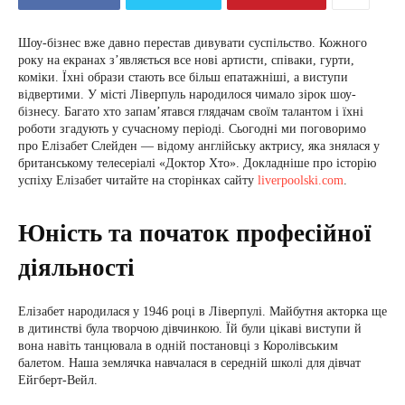
Шоу-бізнес вже давно перестав дивувати суспільство. Кожного
року на екранах з’являється все нові артисти, співаки, гурти,
коміки. Їхні образи стають все більш епатажніші, а виступи
відвертими. У місті Ліверпуль народилося чимало зірок шоу-
бізнесу. Багато хто запам’ятався глядачам своїм талантом і їхні
роботи згадують у сучасному періоді. Сьогодні ми поговоримо
про Елізабет Слейден — відому англійську актрису, яка знялася у
британському телесеріалі «Доктор Хто». Докладніше про історію
успіху Елізабет читайте на сторінках сайту
liverpoolski.com
.
Юність та початок професійної
діяльності
Елізабет народилася у 1946 році в Ліверпулі. Майбутня акторка ще
в дитинстві була творчою дівчинкою. Їй були цікаві виступи й
вона навіть танцювала в одній постановці з Королівським
балетом. Наша землячка навчалася в середній школі для дівчат
Ейгберт-Вейл.