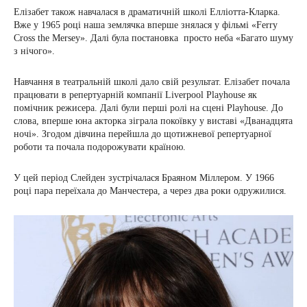
Елізабет також навчалася в драматичній школі Елліотта-Кларка.
Вже у 1965 році наша землячка вперше знялася у фільмі «Ferry
Cross the Mersey». Далі була постановка просто неба «Багато шуму
з нічого».
Навчання в театральній школі дало свій результат. Елізабет почала
працювати в репертуарній компанії Liverpool Playhouse як
помічник режисера. Далі були перші ролі на сцені Playhouse. До
слова, вперше юна акторка зіграла покоївку у виставі «Дванадцята
ночі». Згодом дівчина перейшла до щотижневої репертуарної
роботи та почала подорожувати країною.
У цей період Слейден зустрічалася Браяном Міллером. У 1966
році пара переїхала до Манчестера, а через два роки одружилися.