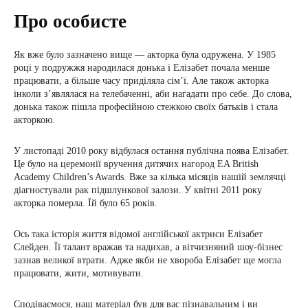
Про особисте
Як вже було зазначено вище — акторка була одружена. У 1985
році у подружжя народилася донька і Елізабет почала менше
працювати, а більше часу приділяла сім’ї. Але також акторка
інколи з’являлася на телебаченні, аби нагадати про себе. До слова,
донька також пішла професійною стежкою своїх батьків і стала
акторкою.
У листопаді 2010 року відбулася остання публічна поява Елізабет.
Це було на церемонії вручення дитячих нагород EA British
Academy Children’s Awards. Вже за кілька місяців нашій землячці
діагностували рак підшлункової залози. У квітні 2011 року
акторка померла. Їй було 65 років.
Ось така історія життя відомої англійської актриси Елізабет
Слейден. Її талант вражав та надихав, а вітчизняний шоу-бізнес
зазнав великої втрати. Адже якби не хвороба Елізабет ще могла
працювати, жити, мотивувати.
Сподіваємося, наш матеріал був для вас пізнавальним і ви