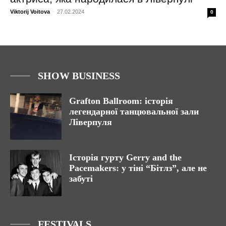
Viktorij Voitova
-
27.02.2024
0
SHOW BUSINESS
Grafton Ballroom: історія
легендарної танцювальної зали
Ліверпуля
Історія гурту Gerry and the
Pacemakers: у тіні “Бітлз”, але не
забуті
FESTIVALS