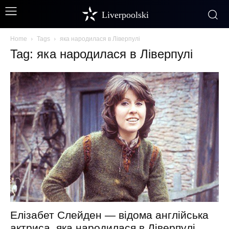
Liverpoolski
Home
Tags
яка народилася в Ліверпулі
Tag: яка народилася в Ліверпулі
Елізабет Слейден — відома англійська
актриса, яка народилася в Ліверпулі