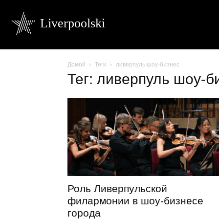
Liverpoolski
Домой
Теги
ливерпуль шоу-бизнес
Тег: ливерпуль шоу-б
Роль Ливерпульской
филармонии в шоу-бизнесе
города