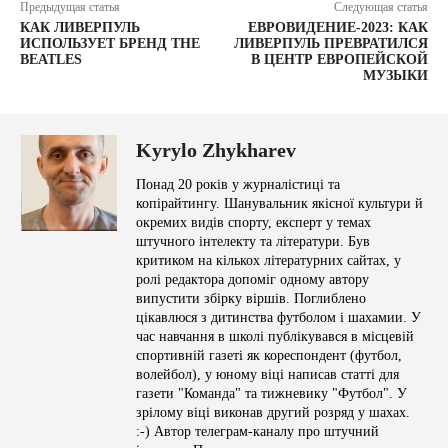
Предыдущая статья
Следующая статья
КАК ЛИВЕРПУЛЬ
ЕВРОВИДЕНИЕ-2023: КАК
ИСПОЛЬЗУЕТ БРЕНД THE
ЛИВЕРПУЛЬ ПРЕВРАТИЛСЯ
BEATLES
В ЦЕНТР ЕВРОПЕЙСКОЙ
МУЗЫКИ
Kyrylo Zhykharev
Понад 20 років у журналістиці та
копірайтингу. Шанувальник якісної культури й
окремих видів спорту, експерт у темах
штучного інтелекту та літератури. Був
критиком на кількох літературних сайтах, у
ролі редактора допоміг одному автору
випустити збірку віршів. Поглиблено
цікавлюся з дитинства футболом і шахамии. У
час навчання в школі публікувався в місцевій
спортивній газеті як кореспондент (футбол,
волейбол), у юному віці написав статті для
газети "Команда" та тижневику "Футбол". У
зрілому віці виконав другий розряд у шахах.
:-) Автор телеграм-каналу про штучний