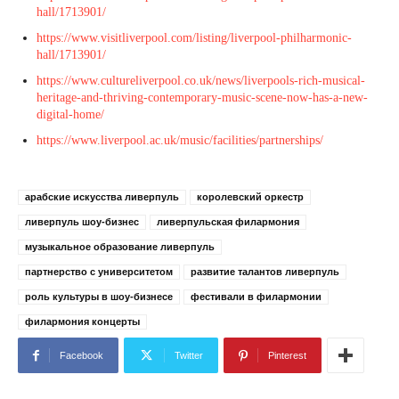
hall/1713901/
https://www.visitliverpool.com/listing/liverpool-philharmonic-
hall/1713901/
https://www.cultureliverpool.co.uk/news/liverpools-rich-musical-
heritage-and-thriving-contemporary-music-scene-now-has-a-new-
digital-home/
https://www.liverpool.ac.uk/music/facilities/partnerships/
арабские искусства ливерпуль
королевский оркестр
ливерпуль шоу-бизнес
ливерпульская филармония
музыкальное образование ливерпуль
партнерство с университетом
развитие талантов ливерпуль
роль культуры в шоу-бизнесе
фестивали в филармонии
филармония концерты
Facebook
Twitter
Pinterest