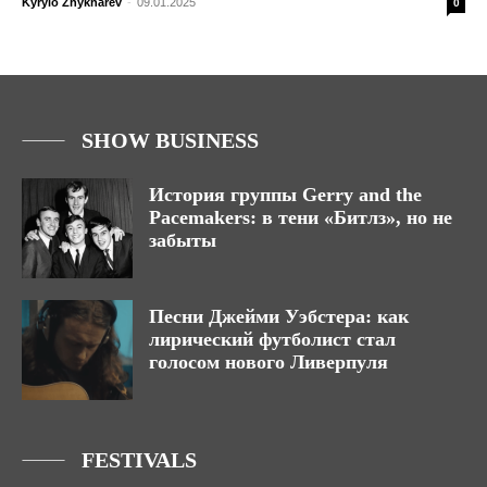
Kyrylo Zhykharev
-
09.01.2025
0
SHOW BUSINESS
История группы Gerry and the
Pacemakers: в тени «Битлз», но не
забыты
Песни Джейми Уэбстера: как
лирический футболист стал
голосом нового Ливерпуля
FESTIVALS