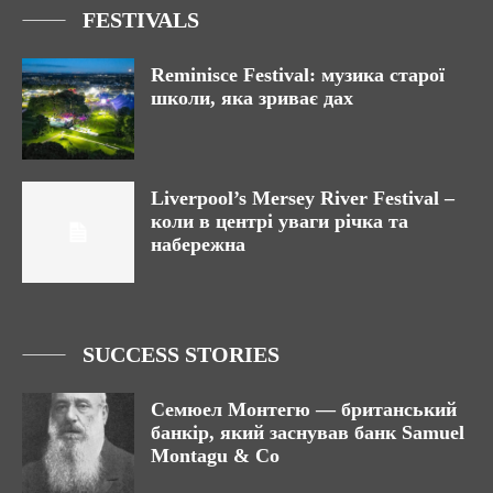
FESTIVALS
Reminisce Festival: музика старої
школи, яка зриває дах
Liverpool’s Mersey River Festival –
коли в центрі уваги річка та
набережна
SUCCESS STORIES
Семюел Монтегю — британський
банкір, який заснував банк Samuel
Montagu & Co