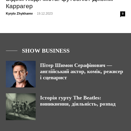
Каррагер
Kyrylo Zhykharev
-
19.12.2023
0
SHOW BUSINESS
Пітер Шимон Серафінович —
англійський актор, комік, режисер
і сценарист
Історія гурту The Beatles:
виникнення, діяльність, розпад