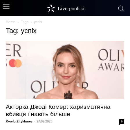
Liverpoolski
Home
Tags
успіх
Tag: успіх
Акторка Джоді Комер: харизматична
вбивця і навіть більше
Kyrylo Zhykharev
-
27.02.2025
0