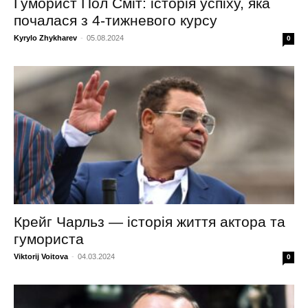
Гуморист Пол Сміт: історія успіху, яка
почалася з 4-тижневого курсу
Kyrylo Zhykharev
-
05.08.2024
0
Крейг Чарльз — історія життя актора та
гумориста
Viktorij Voitova
-
04.03.2024
0