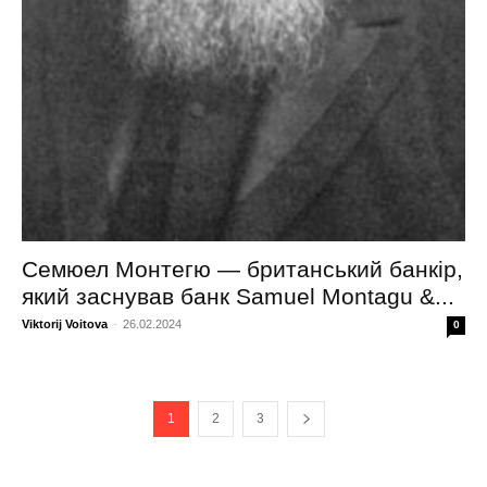
Семюел Монтегю — британський банкір,
який заснував банк Samuel Montagu &...
Viktorij Voitova
-
26.02.2024
0
1
2
3