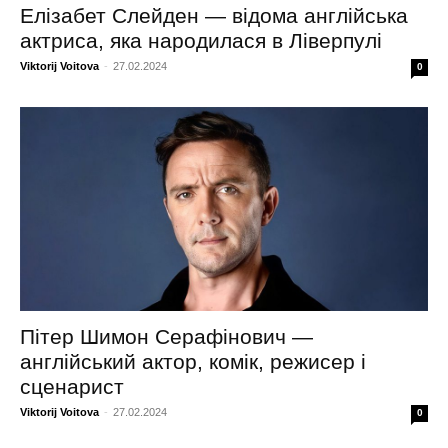
Елізабет Слейден — відома англійська
актриса, яка народилася в Ліверпулі
Viktorij Voitova
-
27.02.2024
0
Пітер Шимон Серафінович —
англійський актор, комік, режисер і
сценарист
Viktorij Voitova
-
27.02.2024
0