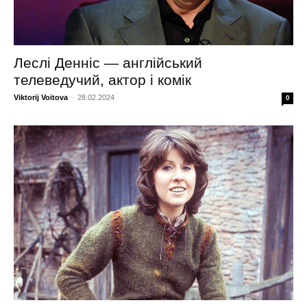
Леслі Денніс — англійський
телеведучий, актор і комік
Viktorij Voitova
-
28.02.2024
0