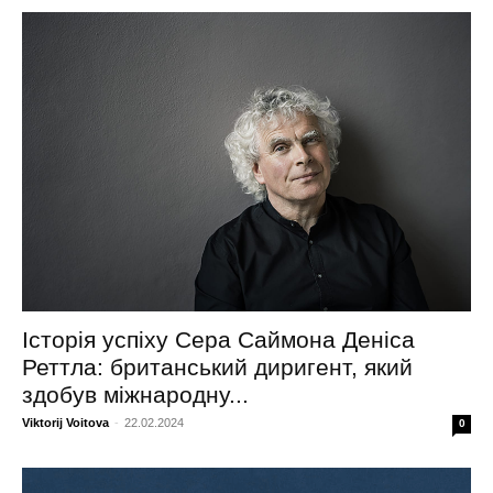
Історія успіху Сера Саймона Деніса
Реттла: британський диригент, який
здобув міжнародну...
Viktorij Voitova
-
22.02.2024
0