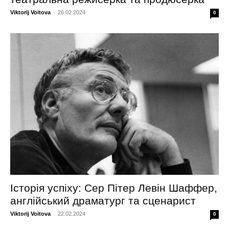
Viktorij Voitova
-
26.02.2024
0
Історія успіху: Сер Пітер Левін Шаффер,
англійський драматург та сценарист
Viktorij Voitova
-
22.02.2024
0