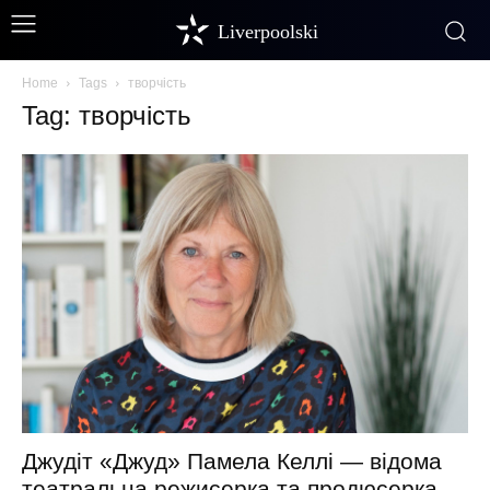
Liverpoolski
Home
Tags
творчість
Tag: творчість
Джудіт «Джуд» Памела Келлі — відома
театральна режисерка та продюсерка