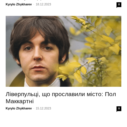
Kyrylo Zhykharev
-
18.12.2023
0
Ліверпульці, що прославили місто: Пол
Маккартні
Kyrylo Zhykharev
-
15.12.2023
0