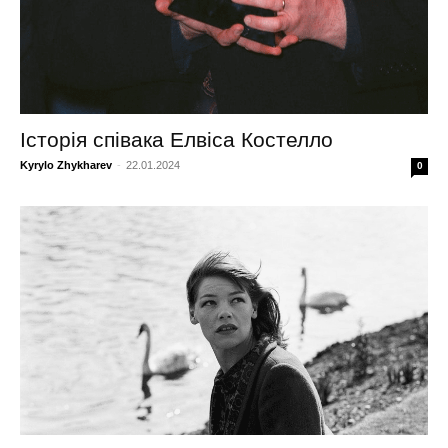
Історія співака Елвіса Костелло
Kyrylo Zhykharev
-
22.01.2024
0