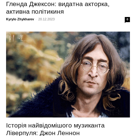
Гленда Джексон: видатна акторка,
активна політикиня
Kyrylo Zhykharev
-
20.12.2023
0
Історія найвідомішого музиканта
Ліверпуля: Джон Леннон