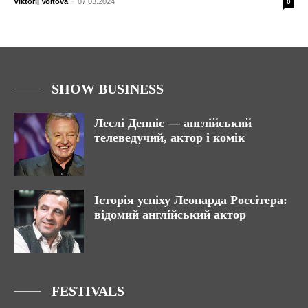
Viktorij Voitova
-
07.03.2024
0
SHOW BUSINESS
Леслі Денніс — англійський
телеведучий, актор і комік
Історія успіху Леонарда Россітера:
відомий англійський актор
FESTIVALS