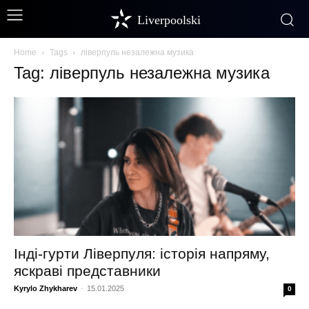
Liverpoolski
Home
Tags
ліверпуль незалежна музика
Tag: ліверпуль незалежна музика
Інді-гурти Ліверпуля: історія напряму,
яскраві представники
Kyrylo Zhykharev
-
15.01.2025
0