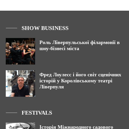
SHOW BUSINESS
Роль Ліверпульської філармонії в
шоу-бізнесі міста
Фред Лоулесс і його світ сценічних
історій у Королівському театрі
Ліверпуля
FESTIVALS
Історія Міжнародного садового