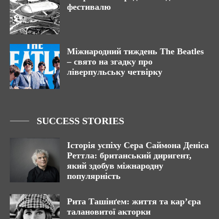
фестивалю
Міжнародний тиждень The Beatles
– свято на згадку про
ліверпульську четвірку
SUCCESS STORIES
Історія успіху Сера Саймона Деніса
Реттла: британський диригент,
який здобув міжнародну
популярність
Рита Ташінґем: життя та кар’єра
талановитої акторки