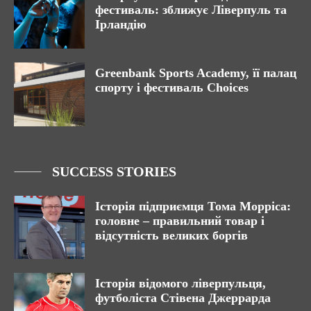
фестиваль: зближує Ліверпуль та
Ірландію
Greenbank Sports Academy, її палац
спорту і фестиваль Choices
SUCCESS STORIES
Історія підприємця Тома Морріса:
головне – правильний товар і
відсутність великих боргів
Історія відомого ліверпульця,
футболіста Стівена Джеррарда