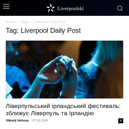
Liverpoolski
Home
Tags
Liverpool Daily Post
Tag: Liverpool Daily Post
Ліверпульський ірландський фестиваль:
зближує Ліверпуль та Ірландію
Viktorij Voitova
-
07.03.2024
0