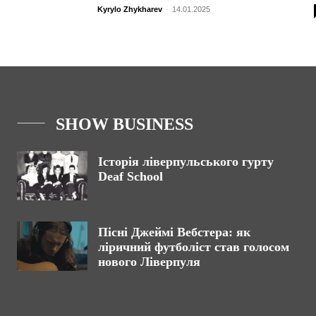
Kyrylo Zhykharev
-
14.01.2025
SHOW BUSINESS
Історія ліверпульського гурту
Deaf School
Пісні Джеймі Вебстера: як
ліричний футболіст став голосом
нового Ліверпуля