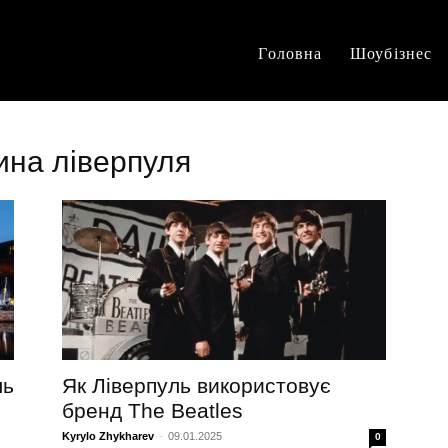
Головна
Шоубізнес
ина ліверпуля
ль
Як Ліверпуль використовує
бренд The Beatles
Kyrylo Zhykharev
-
09.01.2025
0