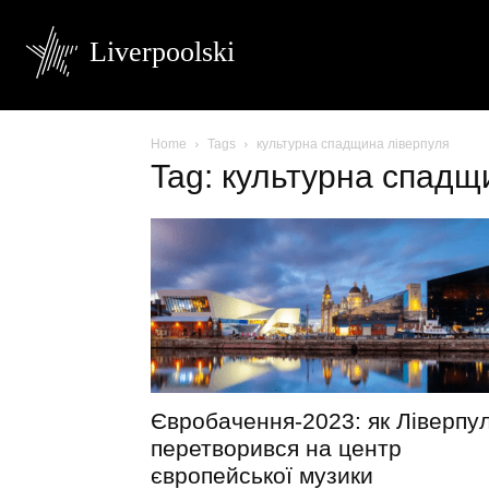
Liverpoolski
Home
Tags
культурна спадщина ліверпуля
Tag: культурна спадщ
Євробачення-2023: як Ліверпу
перетворився на центр
європейської музики