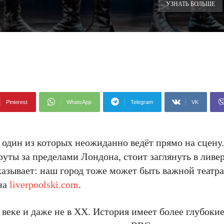
УЗНАТЬ БОЛЬШЕ
Pinterest
WhatsApp
Telegram
VK
один из которых неожиданно ведёт прямо на сцену.
уты за пределами Лондона, стоит заглянуть в лив
казывает: наш город тоже может быть важной театра
 на
liverpoolski.com
.
 веке и даже не в XX. История имеет более глубокие