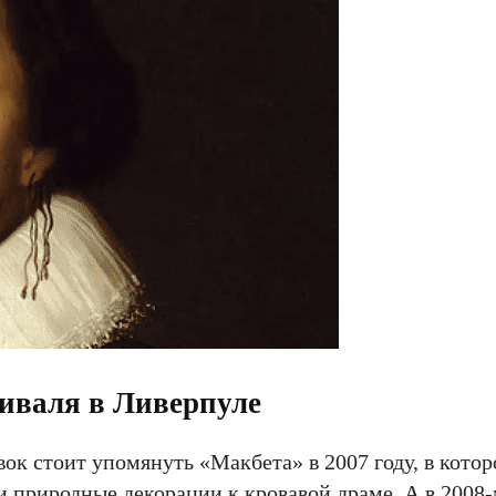
иваля в Ливерпуле
к стоит упомянуть «Макбета» в 2007 году, в котор
 природные декорации к кровавой драме. А в 2008