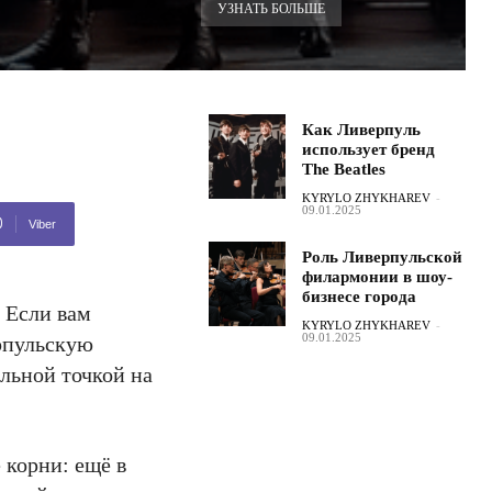
УЗНАТЬ БОЛЬШЕ
Как Ливерпуль
использует бренд
The Beatles
KYRYLO ZHYKHAREV
-
09.01.2025
Viber
Роль Ливерпульской
филармонии в шоу-
бизнесе города
 Если вам
KYRYLO ZHYKHAREV
-
09.01.2025
ерпульскую
льной точкой на
 корни: ещё в