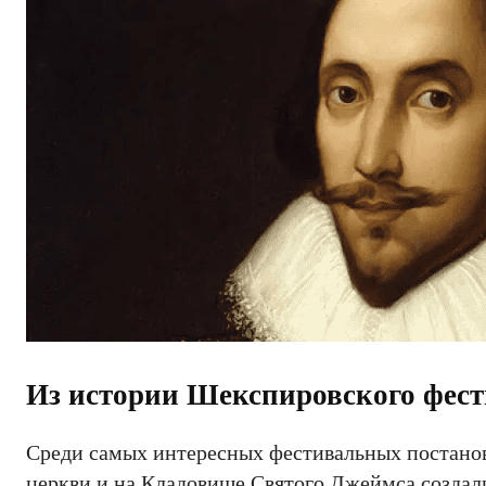
Из истории Шекспировского фест
Среди самых интересных фестивальных постаново
церкви и на Кладовище Святого Джеймса создали