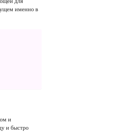
ающей для
дущем именно в
бом и
ду и быстро