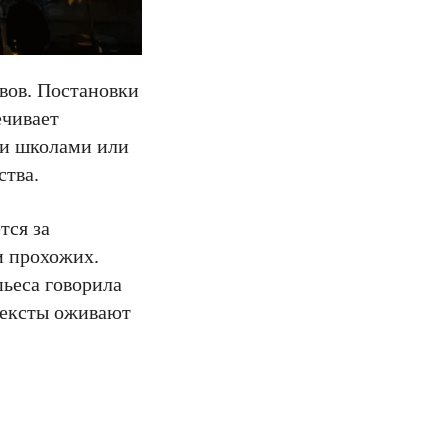
вов. Постановки
ечивает
ми школами или
ства.
тся за
ди прохожих.
пьеса говорила
 тексты оживают