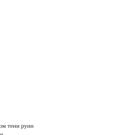
ом тени руин
-м