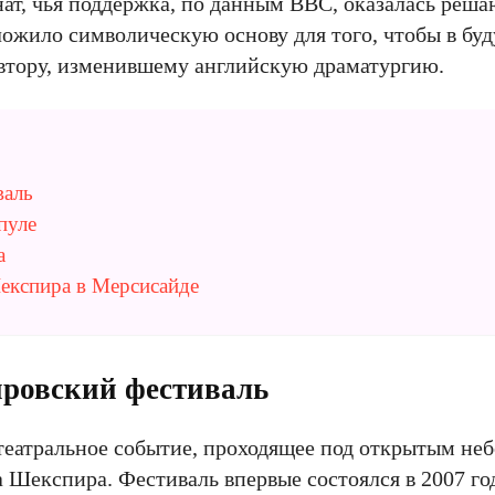
ат, чья поддержка, по данным BBC, оказалась реш
ложило символическую основу для того, чтобы в бу
автору, изменившему английскую драматургию.
валь
пуле
а
експира в Мерсисайде
ировский фестиваль
театральное событие, проходящее под открытым не
Шекспира. Фестиваль впервые состоялся в 2007 го