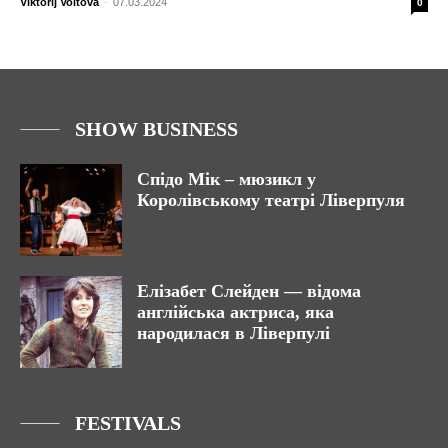
Viktorij Voitova
-
07.03.2024
0
SHOW BUSINESS
Спідо Мік – мюзикл у
Королівському театрі Ліверпуля
Елізабет Слейден — відома
англійська актриса, яка
народилася в Ліверпулі
FESTIVALS