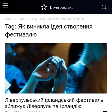
Liverpoolski
Home
Tags
Як виникла ідея створення фестивалю
Tag: Як виникла ідея створення
фестивалю
Ліверпульський ірландський фестиваль:
зближує Ліверпуль та Ірландію