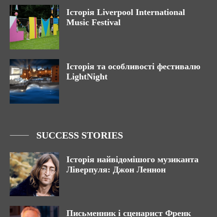
Історія Liverpool International
Music Festival
Історія та особливості фестивалю
LightNight
SUCCESS STORIES
Історія найвідомішого музиканта
Ліверпуля: Джон Леннон
Письменник і сценарист Френк