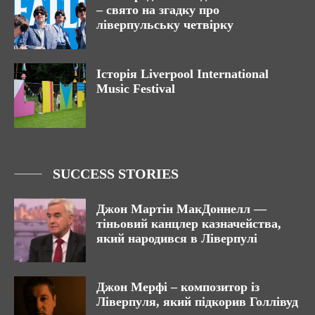
– свято на згадку про
ліверпульську четвірку
Історія Liverpool International
Music Festival
SUCCESS STORIES
Джон Мартін МакДоннелл —
тіньовий канцлер казначейства,
який народився в Ліверпулі
Джон Мерфі – композитор із
Ліверпуля, який підкорив Голлівуд