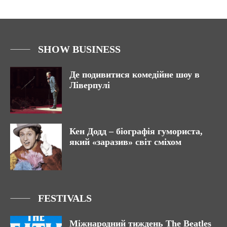
SHOW BUSINESS
Де подивитися комедійне шоу в
Ліверпулі
Кен Додд – біографія гумориста,
який «заразив» світ сміхом
FESTIVALS
Міжнародний тиждень The Beatles