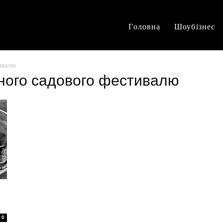
Головна
Шоубізнес
тивалю
дного садового фестивалю
0