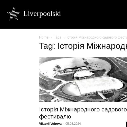
Liverpoolski
Home
Tags
Історія Міжнародного садового фес
Tag: Історія Міжнаро
Історія Міжнародного садового
фестивалю
Viktorij Voitova
-
05.03.2024