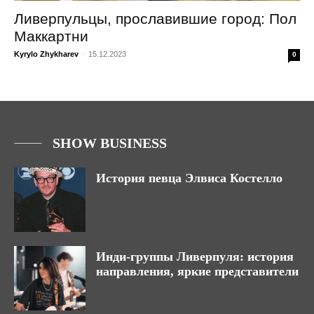
Ливерпульцы, прославившие город: Пол
Маккартни
Kyrylo Zhykharev
-
15.12.2023
0
SHOW BUSINESS
История певца Элвиса Костелло
Инди-группы Ливерпуля: история
направления, яркие представители