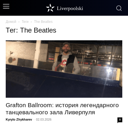
Liverpoolski
Домой
Теги
The Beatles
Тег: The Beatles
Grafton Ballroom: история легендарного
танцевального зала Ливерпуля
Kyrylo Zhykharev
-
02.03.2026
0