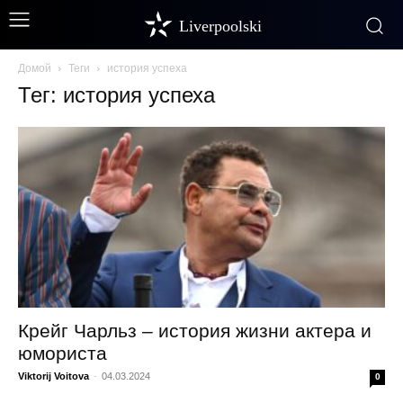
Liverpoolski
Домой
Теги
история успеха
Тег: история успеха
Крейг Чарльз – история жизни актера и
юмориста
Viktorij Voitova
-
04.03.2024
0