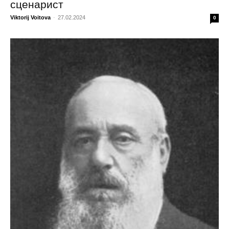
сценарист
Viktorij Voitova
-
27.02.2024
0