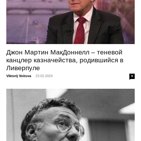
Джон Мартин МакДоннелл – теневой
канцлер казначейства, родившийся в
Ливерпуле
Viktorij Voitova
-
23.02.2024
0