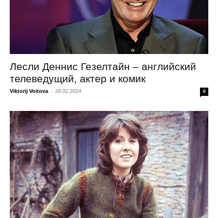
Лесли Деннис Гезелтайн – английский
телеведущий, актер и комик
Viktorij Voitova
-
28.02.2024
0