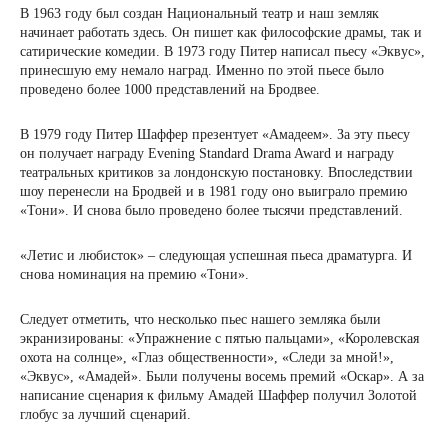
В 1963 году был создан Национальный театр и наш земляк
начинает работать здесь. Он пишет как философские драмы, так и
сатирические комедии. В 1973 году Питер написал пьесу «Эквус»,
принесшую ему немало наград. Именно по этой пьесе было
проведено более 1000 представлений на Бродвее.
В 1979 году Питер Шаффер презентует «Амадеем». За эту пьесу
он получает награду Evening Standard Drama Award и награду
театральных критиков за лондонскую постановку. Впоследствии
шоу перенесли на Бродвей и в 1981 году оно выиграло премию
«Тони». И снова было проведено более тысячи представлений.
«Летис и любисток» – следующая успешная пьеса драматурга. И
снова номинация на премию «Тони».
Следует отметить, что несколько пьес нашего земляка были
экранизированы: «Упражнение с пятью пальцами», «Королевская
охота на солнце», «Глаз общественности», «Следи за мной!»,
«Эквус», «Амадей». Были получены восемь премий «Оскар». А за
написание сценария к фильму Амадей Шаффер получил Золотой
глобус за лучший сценарий.