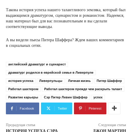
Такова история успеха нашего талантливого земляка, который был
выдающимся драматургом, сценаристом и романистом. Надеемся,
наш материал был для вас познавательным и вы сделали
соответствующие выводы.
А вы видели пьесы Питера Шаффера? Ждем ваших комментариев
в социальных сетях.
английский драматург и сценарист
драматург родился в еврейской семье в Ливерпуле
история успеха
Ливерпульцы
Личная жизнь
Питер Шаффер
Работал шахтером
Работал шахтером прежде чем раскрыть талант
Развитие карьеры
Сэр Питер Левин Шаффер
успех
Facebook
Twitter
Pinterest
Предыдущая статья
Следующая статья
ИСТОРИЯ УСПЕХА СЭРА
ДЖОН МАРТИН