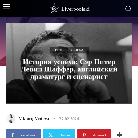
Liverpoolski
ИСТОРИИ УСПЕХА
История успеха: Сэр Питер
Левин Шаффер, английский
драматург и сценарист
Viktorij Voitova
22.02.2024
Facebook
Twitter
Pinterest