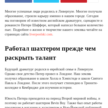
Многие успешные люди родились в Ливерпуле. Многие получали
образование, строили карьеру именно в нашем городе. Сегодня
мы поговорим об известном английском драматурге, сценаристе и
романисте Питере Шаффере, который написал большое количество
пьес. Подробнее о жизни и творчестве нашего земляка читайте на
страницах сайта
liverpoolski.com
.
Работал шахтером прежде чем
раскрыть талант
Будущий драматург родился в еврейской семье в Ливерпуле.
Однако свое детство Питер провел в Лондоне. Наш земляк
получил образование в школе Холла в Хэмпстеде и школе Святого
Павла в Лондоне. После этого получает стипендию в Тринити-
колледже в Кембридже для изучения истории.
Юность Питера приходится на период Второй мировой войны, и
поэтому он работает шахтером Bevin Boy. Также был опыт работы
продавцом в магазине и ассистентом в Нью-Йоркской публичной