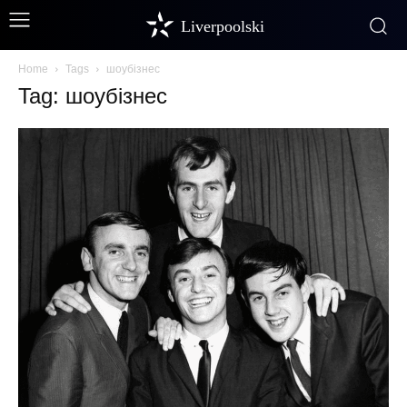
Liverpoolski
Home
Tags
шоубізнес
Tag: шоубізнес