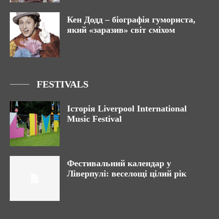
Кен Додд – біографія гумориста,
який «заразив» світ сміхом
FESTIVALS
Історія Liverpool International
Music Festival
Фестивальний календар у
Ліверпулі: веселощі цілий рік