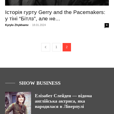
Історія гурту Gerry and the Pacemakers:
у тіні “Бітлз”, але не...
Kyrylo Zhykharev
-
18.01.2024
0
1
2
SHOW BUSINESS
Елізабет Слейден — відома
англійська актриса, яка
народилася в Ліверпулі