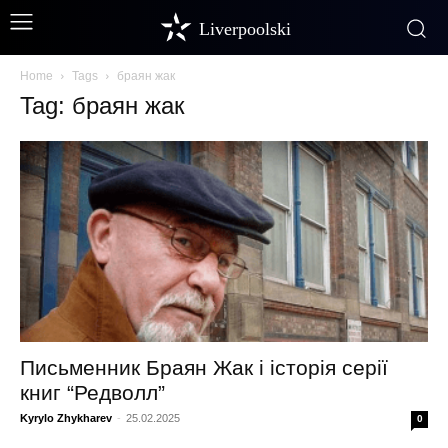
Liverpoolski
Home
Tags
браян жак
Tag: браян жак
Письменник Браян Жак і історія серії
книг “Редволл”
Kyrylo Zhykharev
-
25.02.2025
0