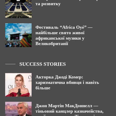
та розвитку
Фестиваль “Africa Oyé” —
найбільше свято живої
африканської музики у
Великобританії
SUCCESS STORIES
Акторка Джоді Комер:
харизматична вбивця і навіть
більше
Джон Мартін МакДоннелл —
тіньовий канцлер казначейства,