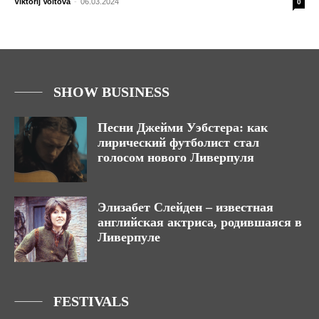
Viktorij Voitova
-
06.03.2024
0
SHOW BUSINESS
Песни Джейми Уэбстера: как
лирический футболист стал
голосом нового Ливерпуля
Элизабет Слейден – известная
английская актриса, родившаяся в
Ливерпуле
FESTIVALS