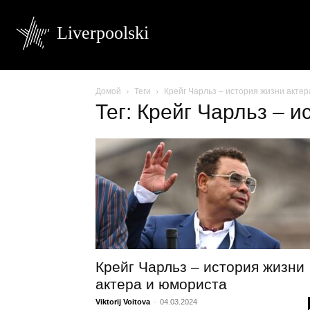
Liverpoolski
Домой
Теги
Крейг Чарльз – история жизни актер
Тег: Крейг Чарльз – и
Крейг Чарльз – история жизни
актера и юмориста
Viktorij Voitova
-
04.03.2024