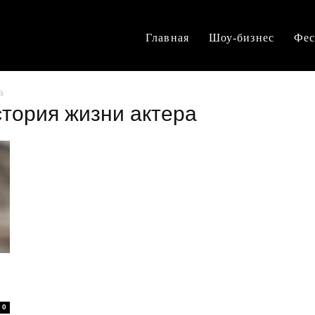
Главная
Шоу-бизнес
Фес
а
стория жизни актера
0