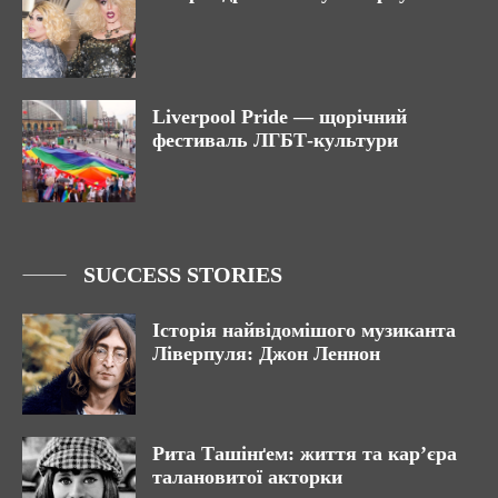
Liverpool Pride — щорічний
фестиваль ЛГБТ-культури
SUCCESS STORIES
Історія найвідомішого музиканта
Ліверпуля: Джон Леннон
Рита Ташінґем: життя та кар’єра
талановитої акторки