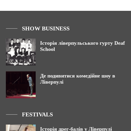
SHOW BUSINESS
Історія ліверпульського гурту Deaf
School
Де подивитися комедійне шоу в
Ліверпулі
FESTIVALS
Історія дрег-балів у Ліверпулі