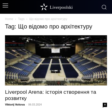
Liverpoolski
Home
Tags
Що відомо про архітектуру
Tag: Що відомо про архітектуру
Liverpool Arena: історія створення та
розвитку
Viktorij Voitova
-
06.03.2024
0