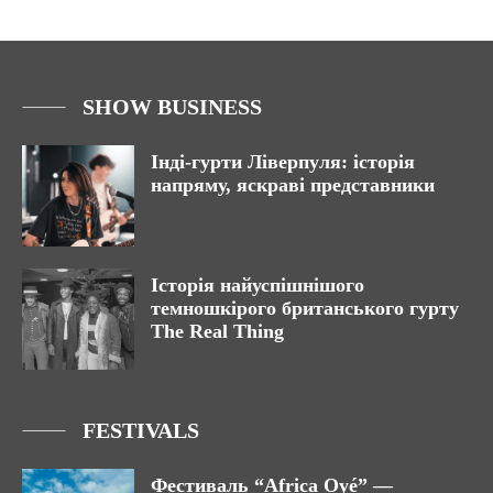
SHOW BUSINESS
Інді-гурти Ліверпуля: історія
напряму, яскраві представники
Історія найуспішнішого
темношкірого британського гурту
The Real Thing
FESTIVALS
Фестиваль “Africa Oyé” —