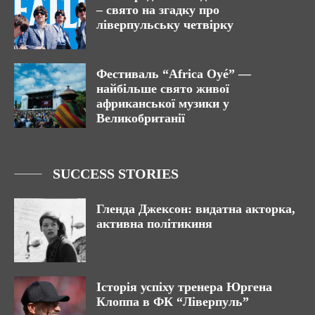
– свято на згадку про
ліверпульську четвірку
Фестиваль “Africa Oyé” —
найбільше свято живої
африканської музики у
Великобританії
SUCCESS STORIES
Гленда Джексон: видатна акторка,
активна політикиня
Історія успіху тренера Юргена
Клоппа в ФК “Ліверпуль”