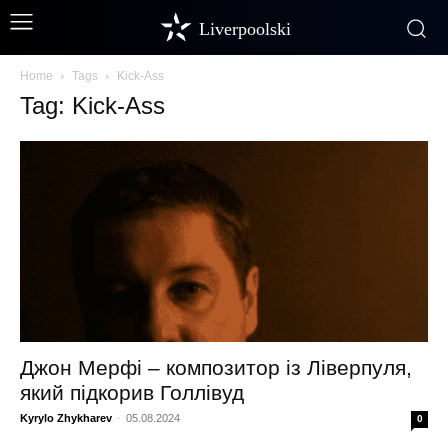
Liverpoolski
Home
Tags
Kick-Ass
Tag: Kick-Ass
Джон Мерфі – композитор із Ліверпуля,
який підкорив Голлівуд
Kyrylo Zhykharev
-
05.08.2024
0