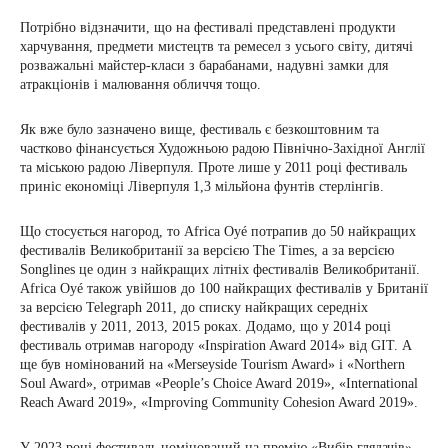
Потрібно відзначити, що на фестивалі представлені продукти
харчування, предмети мистецтв та ремесел з усього світу, дитячі
розважальні майстер-класи з барабанами, надувні замки для
атракціонів і малювання обличчя тощо.
Як вже було зазначено вище, фестиваль є безкоштовним та
частково фінансується Художньою радою Північно-Західної Англії
та міською радою Ліверпуля. Проте лише у 2011 році фестиваль
приніс економіці Ліверпуля 1,3 мільйона фунтів стерлінгів.
Що стосується нагород, то Africa Oyé потрапив до 50 найкращих
фестивалів Великобританії за версією The Times, а за версією
Songlines це один з найкращих літніх фестивалів Великобританії.
Africa Oyé також увійшов до 100 найкращих фестивалів у Британії
за версією Telegraph 2011, до списку найкращих середніх
фестивалів у 2011, 2013, 2015 роках. Додамо, що у 2014 році
фестиваль отримав нагороду «Inspiration Award 2014» від GIT. А
ще був номінований на «Merseyside Tourism Award» і «Northern
Soul Award», отримав «People’s Choice Award 2019», «International
Reach Award 2019», «Improving Community Cohesion Award 2019».
У 2023 році фестиваль номінований на премію «Вибір глядачів»