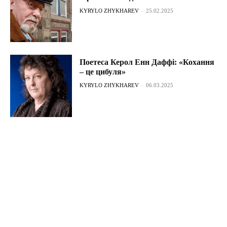
KYRYLO ZHYKHAREV
-
25.02.2025
Поетеса Керол Енн Даффі: «Кохання
– це цибуля»
KYRYLO ZHYKHAREV
-
06.03.2025