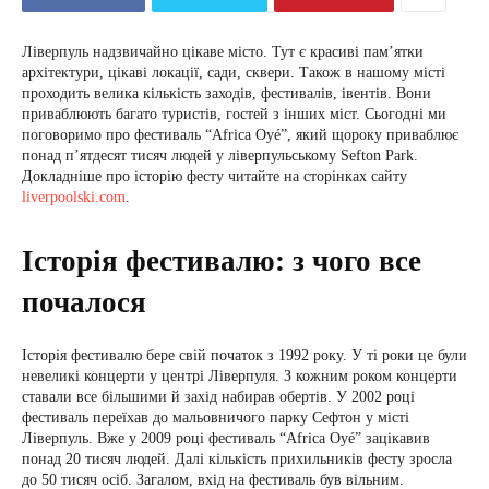
Ліверпуль надзвичайно цікаве місто. Тут є красиві пам’ятки
архітектури, цікаві локації, сади, сквери. Також в нашому місті
проходить велика кількість заходів, фестивалів, івентів. Вони
приваблюють багато туристів, гостей з інших міст. Сьогодні ми
поговоримо про фестиваль “Africa Oyé”, який щороку приваблює
понад п’ятдесят тисяч людей у ліверпульському Sefton Park.
Докладніше про історію фесту читайте на сторінках сайту
liverpoolski.com
.
Історія фестивалю: з чого все
почалося
Історія фестивалю бере свій початок з 1992 року. У ті роки це були
невеликі концерти у центрі Ліверпуля. З кожним роком концерти
ставали все більшими й захід набирав обертів. У 2002 році
фестиваль переїхав до мальовничого парку Сефтон у місті
Ліверпуль. Вже у 2009 році фестиваль “Africa Oyé” зацікавив
понад 20 тисяч людей. Далі кількість прихильників фесту зросла
до 50 тисяч осіб. Загалом, вхід на фестиваль був вільним.