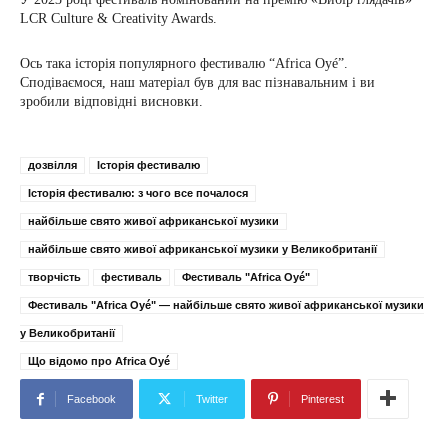
LCR Culture & Creativity Awards.
Ось така історія популярного фестивалю “Africa Oyé”.
Сподіваємося, наш матеріал був для вас пізнавальним і ви
зробили відповідні висновки.
дозвілля
Історія фестивалю
Історія фестивалю: з чого все почалося
найбільше свято живої африканської музики
найбільше свято живої африканської музики у Великобританії
творчість
фестиваль
Фестиваль "Africa Oyé"
Фестиваль "Africa Oyé" — найбільше свято живої африканської музики
у Великобританії
Що відомо про Africa Oyé
Facebook
Twitter
Pinterest