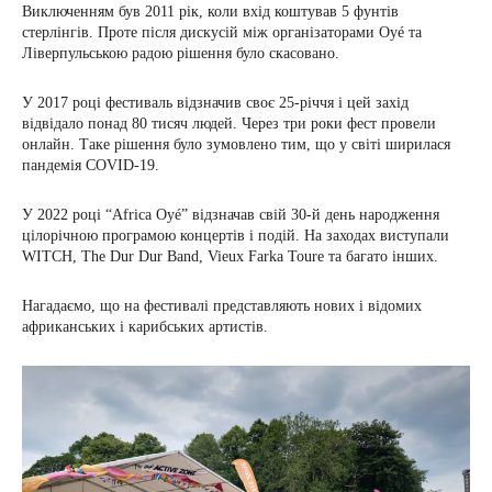
Виключенням був 2011 рік, коли вхід коштував 5 фунтів
стерлінгів. Проте після дискусій між організаторами Oyé та
Ліверпульською радою рішення було скасовано.
У 2017 році фестиваль відзначив своє 25-річчя і цей захід
відвідало понад 80 тисяч людей. Через три роки фест провели
онлайн. Таке рішення було зумовлено тим, що у світі ширилася
пандемія COVID-19.
У 2022 році “Africa Oyé” відзначав свій 30-й день народження
цілорічною програмою концертів і подій. На заходах виступали
WITCH, The Dur Dur Band, Vieux Farka Toure та багато інших.
Нагадаємо, що на фестивалі представляють нових і відомих
африканських і карибських артистів.