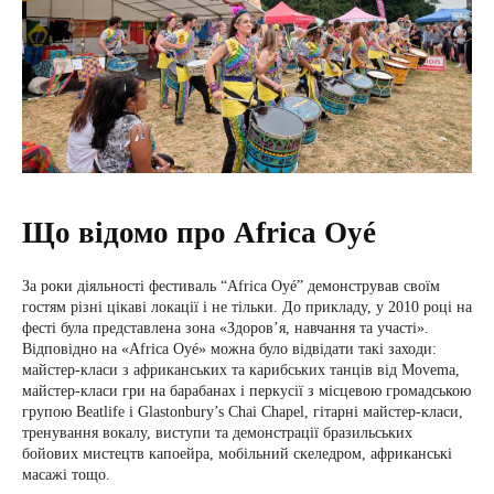
Що відомо про Africa Oyé
За роки діяльності фестиваль “Africa Oyé” демонстрував своїм
гостям різні цікаві локації і не тільки. До прикладу, у 2010 році на
фесті була представлена зона «Здоров’я, навчання та участі».
Відповідно на «Africa Oyé» можна було відвідати такі заходи:
майстер-класи з африканських та карибських танців від Movema,
майстер-класи гри на барабанах і перкусії з місцевою громадською
групою Beatlife і Glastonbury’s Chai Chapel, гітарні майстер-класи,
тренування вокалу, виступи та демонстрації бразильських
бойових мистецтв капоейра, мобільний скеледром, африканські
масажі тощо.