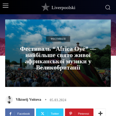
Liverpoolski
ФЕСТИВАЛІ
Фестиваль “Africa Oyé” —
найбільше свято живої
африканської музики у
Великобританії
Viktorij Voitova
05.03.2024
Facebook
Twitter
Pinterest